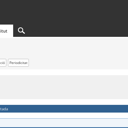
titut
ció
Periodicitat
stada