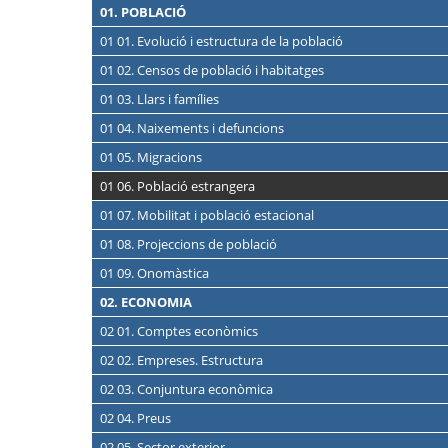
01. POBLACIÓ
01 01. Evolució i estructura de la població
01 02. Censos de població i habitatges
01 03. Llars i famílies
01 04. Naixements i defuncions
01 05. Migracions
01 06. Població estrangera
01 07. Mobilitat i població estacional
01 08. Projeccions de població
01 09. Onomàstica
02. ECONOMIA
02 01. Comptes econòmics
02 02. Empreses. Estructura
02 03. Conjuntura econòmica
02 04. Preus
02 05. Sector exterior