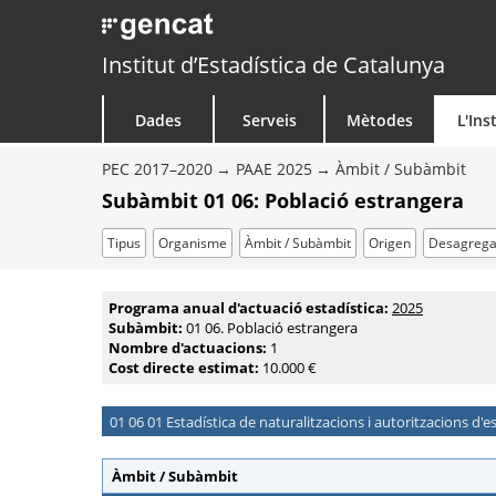
Institut d’Estadística de Catalunya
Dades
Serveis
Mètodes
L'Ins
PEC 2017–2020
PAAE 2025
Àmbit / Subàmbit
Subàmbit 01 06: Població estrangera
Tipus
Organisme
Àmbit / Subàmbit
Origen
Desagrega
Programa anual d'actuació estadística:
2025
Subàmbit:
01 06. Població estrangera
Nombre d'actuacions:
1
Cost directe estimat:
10.000 €
01 06 01 Estadística de naturalitzacions i autoritzacions d'e
Àmbit / Subàmbit