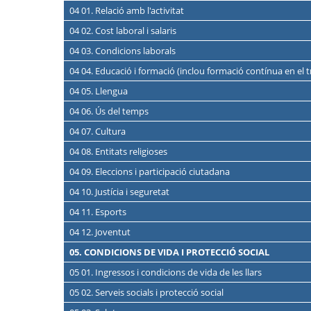
04 01. Relació amb l'activitat
04 02. Cost laboral i salaris
04 03. Condicions laborals
04 04. Educació i formació (inclou formació contínua en el t
04 05. Llengua
04 06. Ús del temps
04 07. Cultura
04 08. Entitats religioses
04 09. Eleccions i participació ciutadana
04 10. Justícia i seguretat
04 11. Esports
04 12. Joventut
05. CONDICIONS DE VIDA I PROTECCIÓ SOCIAL
05 01. Ingressos i condicions de vida de les llars
05 02. Serveis socials i protecció social