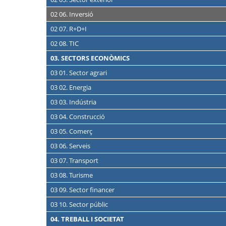
02 06. Inversió
02 07. R+D+I
02 08. TIC
03. SECTORS ECONÒMICS
03 01. Sector agrari
03 02. Energia
03 03. Indústria
03 04. Construcció
03 05. Comerç
03 06. Serveis
03 07. Transport
03 08. Turisme
03 09. Sector financer
03 10. Sector públic
04. TREBALL I SOCIETAT