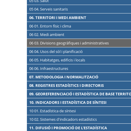
05 03. Salut
05 04. Serveis sanitaris
06. TERRITORI I MEDI AMBIENT
06 01. Entorn físic i clima
06 02. Medi ambient
06 03. Divisions geogràfiques i administratives
06 04. Usos del sòl i planificació
06 05. Habitatges, edificis i locals
06 06. Infraestructures
07. METODOLOGIA I NORMALITZACIÓ
08. REGISTRES ESTADÍSTICS I DIRECTORIS
09. GEOREFERENCIACIÓ I ESTADÍSTICA DE BASE TERRIT
10. INDICADORS I ESTADÍSTICA DE SÍNTESI
10 01. Estadística de síntesi
10 02. Sistemes d'indicadors estadístics
11. DIFUSIÓ I PROMOCIÓ DE L'ESTADÍSTICA