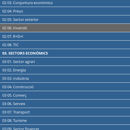
02 03. Conjuntura econòmica
02 04. Preus
02 05. Sector exterior
02 06. Inversió
02 07. R+D+I
02 08. TIC
03. SECTORS ECONÒMICS
03 01. Sector agrari
03 02. Energia
03 03. Indústria
03 04. Construcció
03 05. Comerç
03 06. Serveis
03 07. Transport
03 08. Turisme
03 09. Sector financer