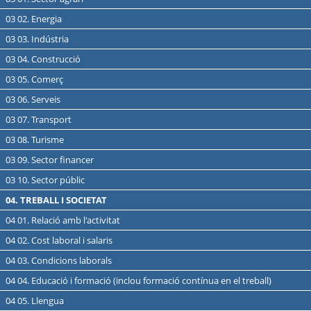
03 02. Energia
03 03. Indústria
03 04. Construcció
03 05. Comerç
03 06. Serveis
03 07. Transport
03 08. Turisme
03 09. Sector financer
03 10. Sector públic
04. TREBALL I SOCIETAT
04 01. Relació amb l'activitat
04 02. Cost laboral i salaris
04 03. Condicions laborals
04 04. Educació i formació (inclou formació contínua en el treball)
04 05. Llengua