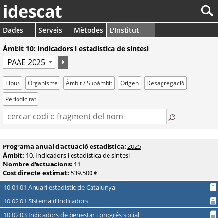
idescat
Dades
Serveis
Mètodes
L'Institut
Àmbit 10: Indicadors i estadística de síntesi
Tipus
Organisme
Àmbit / Subàmbit
Origen
Desagregació
Periodicitat
Programa anual d'actuació estadística:
2025
Àmbit:
10. Indicadors i estadística de síntesi
Nombre d'actuacions:
11
Cost directe estimat:
539.500 €
10 01 01 Anuari estadístic de Catalunya
10 02 01 Sistema d'indicadors
10 02 03 Indicadors de benestar i progrés social