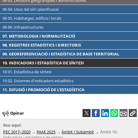
06 03. Divisions geogràfiques i administratives
06 04. Usos del sòl i planificació
06 05. Habitatges, edificis i locals
06 06. Infraestructures
07. METODOLOGIA I NORMALITZACIÓ
08. REGISTRES ESTADÍSTICS I DIRECTORIS
09. GEOREFERENCIACIÓ I ESTADÍSTICA DE BASE TERRITORIAL
10. INDICADORS I ESTADÍSTICA DE SÍNTESI
10 01. Estadística de síntesi
10 02. Sistemes d'indicadors estadístics
11. DIFUSIÓ I PROMOCIÓ DE L'ESTADÍSTICA
Opinar
Sou aquí:
PEC 2017–2020
PAAE 2025
Àmbit / Subàmbit
Àmbit 10:
Indicadors i estadística de síntesi