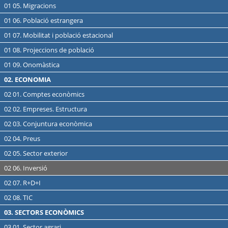
01 05. Migracions
01 06. Població estrangera
01 07. Mobilitat i població estacional
01 08. Projeccions de població
01 09. Onomàstica
02. ECONOMIA
02 01. Comptes econòmics
02 02. Empreses. Estructura
02 03. Conjuntura econòmica
02 04. Preus
02 05. Sector exterior
02 06. Inversió
02 07. R+D+I
02 08. TIC
03. SECTORS ECONÒMICS
03 01. Sector agrari