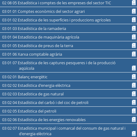
02 08 05 Estadística i comptes de les empreses del sector TIC
03 01 01 Comptes econòmics del sector agrari
03 01 02 Estadística de les superfícies i produccions agrícoles
03 01 03 Estadística de la ramaderia
03 01 04 Estadística de maquinària agrícola
03 01 05 Estadística de preus de la terra
03 01 06 Xarxa comptable agrària
03 01 07 Estadística de les captures pesqueres i de la producció
aqüícola
03 02 01 Balanç energètic
03 02 02 Estadística d'energia elèctrica
03 02 03 Estadística de gas natural
03 02 04 Estadística del carbó i del coc de petroli
03 02 05 Estadística del petroli
03 02 06 Estadística de les energies renovables
03 02 07 Estadística municipal i comarcal del consum de gas natural i
d'energia elèctrica