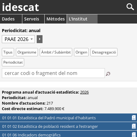
idescat
Dades
Serveis
Mètodes
L'Institut
Periodicitat: anual
Tipus
Organisme
Àmbit / Subàmbit
Origen
Desagregació
Periodicitat
Programa anual d'actuació estadística:
2026
Periodicitat:
anual
Nombre d'actuacions:
217
Cost directe estimat:
7.489.900 €
01 01 01 Estadística del Padró municipal d'habitants
01 01 02 Estadística de població resident a l'estranger
01 01 06 Indicadors demogràfics