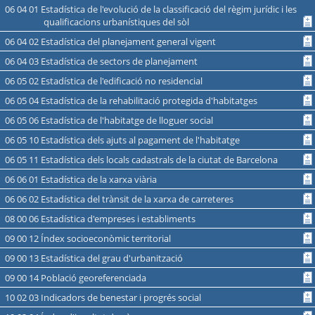
06 04 01 Estadística de l'evolució de la classificació del règim jurídic i les
qualificacions urbanístiques del sòl
06 04 02 Estadística del planejament general vigent
06 04 03 Estadística de sectors de planejament
06 05 02 Estadística de l'edificació no residencial
06 05 04 Estadística de la rehabilitació protegida d'habitatges
06 05 06 Estadística de l'habitatge de lloguer social
06 05 10 Estadística dels ajuts al pagament de l'habitatge
06 05 11 Estadística dels locals cadastrals de la ciutat de Barcelona
06 06 01 Estadística de la xarxa viària
06 06 02 Estadística del trànsit de la xarxa de carreteres
08 00 06 Estadística d'empreses i establiments
09 00 12 Índex socioeconòmic territorial
09 00 13 Estadística del grau d'urbanització
09 00 14 Població georeferenciada
10 02 03 Indicadors de benestar i progrés social