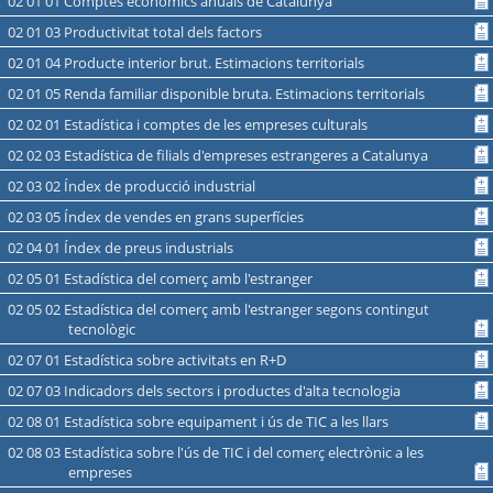
02 01 01 Comptes econòmics anuals de Catalunya
02 01 03 Productivitat total dels factors
02 01 04 Producte interior brut. Estimacions territorials
02 01 05 Renda familiar disponible bruta. Estimacions territorials
02 02 01 Estadística i comptes de les empreses culturals
02 02 03 Estadística de filials d'empreses estrangeres a Catalunya
02 03 02 Índex de producció industrial
02 03 05 Índex de vendes en grans superfícies
02 04 01 Índex de preus industrials
02 05 01 Estadística del comerç amb l'estranger
02 05 02 Estadística del comerç amb l'estranger segons contingut
tecnològic
02 07 01 Estadística sobre activitats en R+D
02 07 03 Indicadors dels sectors i productes d'alta tecnologia
02 08 01 Estadística sobre equipament i ús de TIC a les llars
02 08 03 Estadística sobre l'ús de TIC i del comerç electrònic a les
empreses