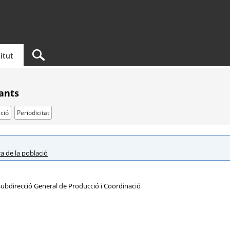
titut
tants
ció
Periodicitat
ra de la població
ubdirecció General de Producció i Coordinació