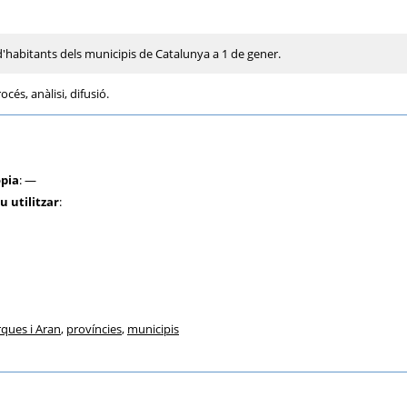
l d'habitants dels municipis de Catalunya a 1 de gener.
océs, anàlisi, difusió.
òpia
: —
u utilitzar
:
ques i Aran
,
províncies
,
municipis