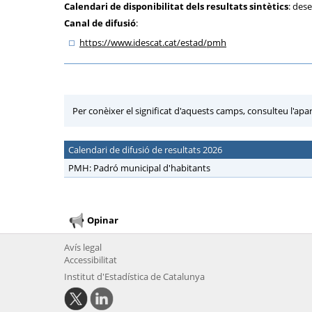
Calendari de disponibilitat dels resultats sintètics
: des
Canal de difusió
:
https:
/
/www.idescat.cat
/estad
/pmh
Per conèixer el significat d'aquests camps, consulteu l'apa
Calendari de difusió de resultats 2026
PMH: Padró municipal d'habitants
Opinar
Avís legal
Accessibilitat
Institut d'Estadística de Catalunya