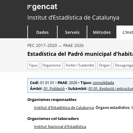
Institut d’Estadística de Catalunya
Dades
Serveis
Mètodes
L'Ins
PEC 2017–2020
PAAE 2026
Estadística del Padró municipal d'habi
Tipus
Organisme
Àmbit / Subàmbit
Origen
Desagrega
Codi
: 01 01 01
•
PAAE
: 2026
•
Tipus
:
consolidada
Àmbit
:
01. Població
•
Subàmbit
:
01 01. Evolució i estructu
Organismes responsables
Institut d'Estadística de Catalunya
.
Òrgans estadístics:
S
Organismes col·laboradors
Institut Nacional d'Estadística