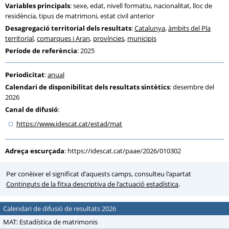
Variables principals
: sexe, edat, nivell formatiu, nacionalitat, lloc de
residència, tipus de matrimoni, estat civil anterior
Desagregació territorial dels resultats
:
Catalunya
,
àmbits del Pla
territorial
,
comarques i Aran
,
províncies
,
municipis
Període de referència
: 2025
Periodicitat
:
anual
Calendari de disponibilitat dels resultats sintètics
: desembre del
2026
Canal de difusió
:
https:
/
/www.idescat.cat
/estad
/mat
Adreça escurçada
:
https://idescat.cat/paae/2026/010302
Per conèixer el significat d'aquests camps, consulteu l'apartat
Continguts de la fitxa descriptiva de l'actuació estadística
.
Calendari de difusió de resultats 2026
MAT: Estadística de matrimonis