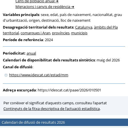
Cens de població anual
Migracions i canvis de residència
Variables principals
: sexe, edat, país de naixement, nacionalitat, grau
d'urbanització, origen, destinació, lloc de naixement
Desagregació territorial dels resultats
:
Catalunya
,
àmbits del Pla
territorial
,
comarques i Aran
,
províncies
,
municipis
Període de referència
: 2024
Periodicitat
:
anual
Calendari de disponibilitat dels resultats sintètics
: maig del 2026
Canal de difusió
:
https:
/
/www.idescat.cat
/estad
/mm
Adreça escurçada
:
https://idescat.cat/paae/2026/010501
Per conèixer el significat d'aquests camps, consulteu l'apartat
Continguts de la fitxa descriptiva de l'actuació estadística
.
Calendari de difusió de resultats 2026