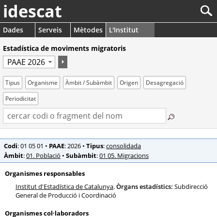
idescat
Dades
Serveis
Mètodes
L'Institut
Estadística de moviments migratoris
Tipus
Organisme
Àmbit / Subàmbit
Origen
Desagregació
Periodicitat
Codi
: 01 05 01
•
PAAE
: 2026
•
Tipus
:
consolidada
Àmbit
:
01. Població
•
Subàmbit
:
01 05. Migracions
Organismes responsables
Institut d'Estadística de Catalunya
.
Òrgans estadístics:
Subdirecció
General de Producció i Coordinació
Organismes col·laboradors