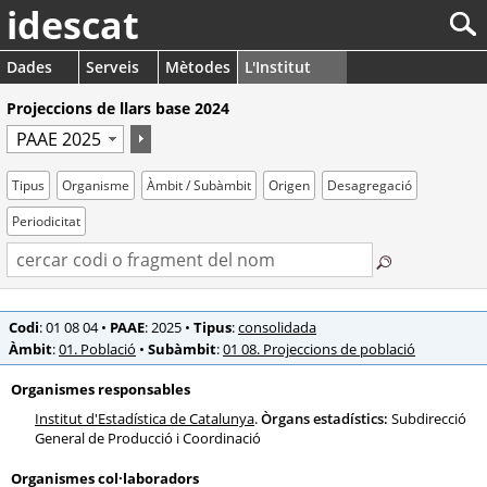
idescat
Dades
Serveis
Mètodes
L'Institut
Projeccions de llars base 2024
Tipus
Organisme
Àmbit / Subàmbit
Origen
Desagregació
Periodicitat
Codi
: 01 08 04
•
PAAE
: 2025
•
Tipus
:
consolidada
Àmbit
:
01. Població
•
Subàmbit
:
01 08. Projeccions de població
Organismes responsables
Institut d'Estadística de Catalunya
.
Òrgans estadístics:
Subdirecció
General de Producció i Coordinació
Organismes col·laboradors