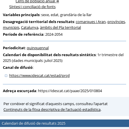
Cens de població anual
Síntesi i conciliació de fonts
Variables principals
: sexe, edat, grandària de la llar
Desagregació territorial dels resultats
:
comarques i Aran
,
províncies
,
municipis
,
Catalunya
,
àmbits del Pla territorial
Període de referència
: 2024-2054
Periodicitat
:
quinquennal
Calendari de disponibilitat dels resultats sintètics
: 1r trimestre del
2025 (dades municipals: juliol 2025)
Canal de difusió
:
https:
/
/www.idescat.cat
/estad
/projl
Adreça escurçada
:
https://idescat.cat/paae/2025/010804
Per conèixer el significat d'aquests camps, consulteu l'apartat
Continguts de la fitxa descriptiva de l'actuació estadística
.
Calendari de difusió de resultats 2025