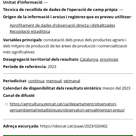
Unitat d'informació
: —
Tècnica de recollida de dades de l'operació de camp pròpia
: —
Origen de la informació i arxius i registres que es preveu utilitzar
:
Aprofitament de dades d'observació directa i digitalitzades
Recopilació estadística
Variables principals
: constatació dels preus dels productes agraris i
dels mitjans de producció de les àrees de producció i comercialització
més significatives
Desagregació territorial dels resultats
:
Catalunya
,
províncies
Període de referència
: 2023
Periodicitat
:
contínua
,
mensual
,
setmanal
Calendari de disponibilitat dels resultats sintètics
: mesos del 2023
Canal de difusió
:
https:
/
/agricultura.gencat.cat
/ca
/departament
/observatori-
agroambiental
/estadistiques
/observatori-agroalimentari-preus
/
Adreça escurçada
:
https://idescat.cat/paae/2023/020402