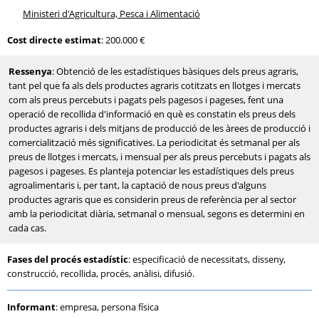
Ministeri d'Agricultura, Pesca i Alimentació
Cost directe estimat
: 200.000 €
Ressenya
: Obtenció de les estadístiques bàsiques dels preus agraris,
tant pel que fa als dels productes agraris cotitzats en llotges i mercats
com als preus percebuts i pagats pels pagesos i pageses, fent una
operació de recollida d'informació en què es constatin els preus dels
productes agraris i dels mitjans de producció de les àrees de producció i
comercialització més significatives. La periodicitat és setmanal per als
preus de llotges i mercats, i mensual per als preus percebuts i pagats als
pagesos i pageses. Es planteja potenciar les estadístiques dels preus
agroalimentaris i, per tant, la captació de nous preus d'alguns
productes agraris que es considerin preus de referència per al sector
amb la periodicitat diària, setmanal o mensual, segons es determini en
cada cas.
Fases del procés estadístic
: especificació de necessitats, disseny,
construcció, recollida, procés, anàlisi, difusió.
Informant
: empresa, persona física