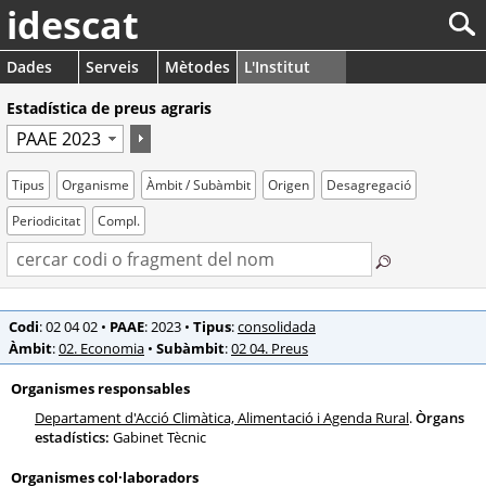
idescat
Dades
Serveis
Mètodes
L'Institut
Estadística de preus agraris
Tipus
Organisme
Àmbit / Subàmbit
Origen
Desagregació
Periodicitat
Compl.
Codi
: 02 04 02
•
PAAE
: 2023
•
Tipus
:
consolidada
Àmbit
:
02. Economia
•
Subàmbit
:
02 04. Preus
Organismes responsables
Departament d'Acció Climàtica, Alimentació i Agenda Rural
.
Òrgans
estadístics:
Gabinet Tècnic
Organismes col·laboradors