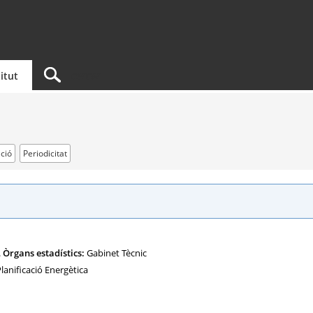
titut
ció
Periodicitat
.
Òrgans estadístics:
Gabinet Tècnic
lanificació Energètica