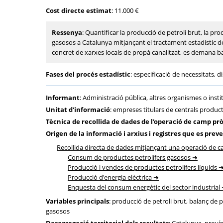
Cost directe estimat
: 11.000 €
Ressenya
: Quantificar la producció de petroli brut, la pro
gasosos a Catalunya mitjançant el tractament estadístic de
concret de xarxes locals de propà canalitzat, es demana ba
Fases del procés estadístic
: especificació de necessitats, di
Informant
: Administració pública, altres organismes o inst
Unitat d'informació
: empreses titulars de centrals produc
Tècnica de recollida de dades de l'operació de camp pr
Origen de la informació i arxius i registres que es preve
Recollida directa de dades mitjançant una operació de 
Consum de productes petrolífers gasosos
Producció i vendes de productes petrolífers líquids
Producció d'energia elèctrica
Enquesta del consum energètic del sector industrial
Variables principals
: producció de petroli brut, balanç de p
gasosos