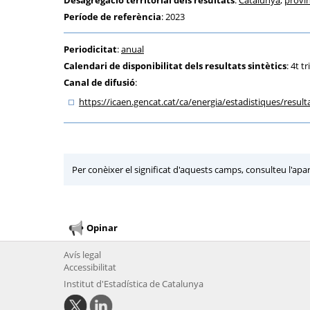
Desagregació territorial dels resultats
:
Catalunya
,
provín
Període de referència
: 2023
Periodicitat
:
anual
Calendari de disponibilitat dels resultats sintètics
: 4t t
Canal de difusió
:
https:
/
/icaen.gencat.cat
/ca
/energia
/estadistiques
/result
Per conèixer el significat d'aquests camps, consulteu l'apa
Opinar
Avís legal
Accessibilitat
Institut d'Estadística de Catalunya