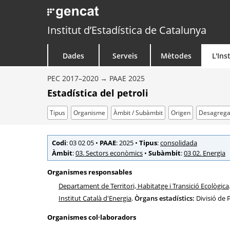
Institut d’Estadística de Catalunya
Dades
Serveis
Mètodes
L'Ins
PEC 2017–2020
PAAE 2025
Estadística del petroli
Tipus
Organisme
Àmbit / Subàmbit
Origen
Desagrega
Codi
: 03 02 05
•
PAAE
: 2025
•
Tipus
:
consolidada
Àmbit
:
03. Sectors econòmics
•
Subàmbit
:
03 02. Energia
Organismes responsables
Departament de Territori, Habitatge i Transició Ecològica
Institut Català d'Energia
.
Òrgans estadístics:
Divisió de P
Organismes col·laboradors