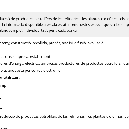
ducció de productes petrolífers de les refineries i les plantes d'olefines i els
 la informació disponible a escala estatal i enquestes específiques a les emp
lanç complet individualitzat per a cada xarxa.
sseny, construcció, recollida, procés, anàlisi, difusió, avaluació.
itucions, empresa, establiment
tores d'energia elèctrica, empreses productores de productes petroliers líqu
òpia
: enquesta per correu electrònic
u utilitzar
:
camp
roducció de productes petrolífers de les refineries i les plantes d'olefines, 