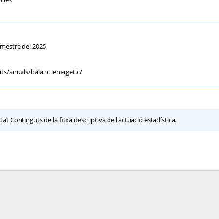
cies
rimestre del 2025
ats
/anuals
/balanc_energetic
/
rtat
Continguts de la fitxa descriptiva de l'actuació estadística
.