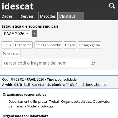
idescat
Dades
Serveis
Mètodes
L'Institut
Estadística d'eleccions sindicals
Tipus
Organisme
Àmbit / Subàmbit
Origen
Desagregació
Periodicitat
Codi
: 04 03 02
•
PAAE
: 2026
•
Tipus
:
consolidada
Àmbit
:
04. Treball i societat
•
Subàmbit
:
04 03. Condicions laborals
Organismes responsables
Departament d'Empresa i Treball
.
Òrgans estadístics:
Observatori
del Treball i Model Productiu
Organismes col·laboradors