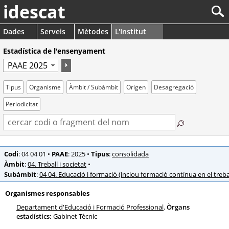
idescat
Dades
Serveis
Mètodes
L'Institut
Estadística de l'ensenyament
Tipus
Organisme
Àmbit / Subàmbit
Origen
Desagregació
Periodicitat
Codi
: 04 04 01
•
PAAE
: 2025
•
Tipus
:
consolidada
Àmbit
:
04. Treball i societat
•
Subàmbit
:
04 04. Educació i formació (inclou formació contínua en el treba
Organismes responsables
Departament d'Educació i Formació Professional
.
Òrgans
estadístics:
Gabinet Tècnic