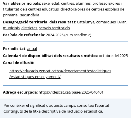
Variables principals
: sexe, edat, centres, alumnes, professors/ores i
titularitat dels centres educatius, directors/ores de centres escolars de
primària i secundària
Desagregació territorial dels resultats
:
Catalunya
,
comarques i Aran
,
municipis
,
districtes
,
serveis territorials
Període de referència
: 2024-2025 (curs acadèmic)
Periodicitat
:
anual
Calendari de disponibilitat dels resultats sintètics
: octubre del 2025
Canal de difusió
:
https:
/
/educacio.gencat.cat
/ca
/departament
/estadistiques
/estadistiques-ensenyament
/
Adreça escurçada
:
https://idescat.cat/paae/2025/040401
Per conèixer el significat d'aquests camps, consulteu l'apartat
Continguts de la fitxa descriptiva de l'actuació estadística
.