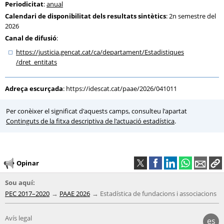
Periodicitat
:
anual
Calendari de disponibilitat dels resultats sintètics
: 2n semestre del
2026
Canal de difusió
:
https:
/
/justicia.gencat.cat
/ca
/departament
/Estadistiques
/dret_entitats
Adreça escurçada
:
https://idescat.cat/paae/2026/041011
Per conèixer el significat d'aquests camps, consulteu l'apartat
Continguts de la fitxa descriptiva de l'actuació estadística
.
Opinar
Sou aquí:
PEC 2017–2020
PAAE 2026
Estadística de fundacions i associacions
Avís legal
es