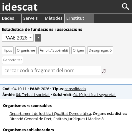
idescat
Dades
Serveis
Mètodes
L'Institut
Estadística de fundacions i associacions
Tipus
Organisme
Àmbit / Subàmbit
Origen
Desagregació
Periodicitat
Codi
: 04 10 11
•
PAAE
: 2026
•
Tipus
:
consolidada
Àmbit
:
04. Treball i societat
•
Subàmbit
:
04 10. Justícia i seguretat
Organismes responsables
Departament de Justícia i Qualitat Democràtica
.
Òrgans estadístics:
Direcció General de Dret, Entitats Jurídiques i Mediació
Organismes col·laboradors