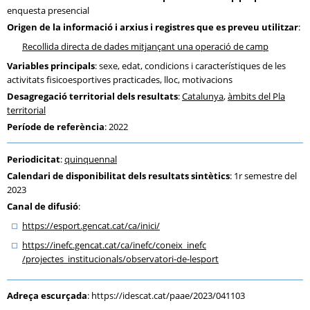
enquesta presencial
Origen de la informació i arxius i registres que es preveu utilitzar
:
Recollida directa de dades mitjançant una operació de camp
Variables principals
: sexe, edat, condicions i característiques de les
activitats fisicoesportives practicades, lloc, motivacions
Desagregació territorial dels resultats
:
Catalunya
,
àmbits del Pla
territorial
Període de referència
: 2022
Periodicitat
:
quinquennal
Calendari de disponibilitat dels resultats sintètics
: 1r semestre del
2023
Canal de difusió
:
https:
/
/esport.gencat.cat
/ca
/inici
/
https:
/
/inefc.gencat.cat
/ca
/inefc
/coneix_inefc
/projectes_institucionals
/observatori-de-lesport
Adreça escurçada
:
https://idescat.cat/paae/2023/041103