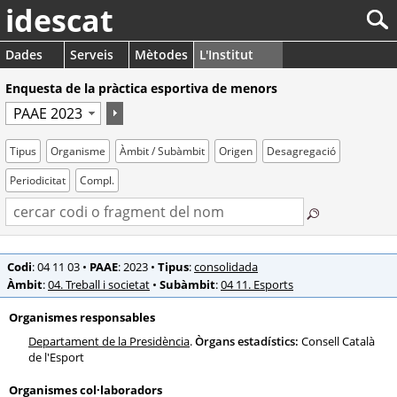
idescat
Dades
Serveis
Mètodes
L'Institut
Enquesta de la pràctica esportiva de menors
Tipus
Organisme
Àmbit / Subàmbit
Origen
Desagregació
Periodicitat
Compl.
Codi
: 04 11 03
•
PAAE
: 2023
•
Tipus
:
consolidada
Àmbit
:
04. Treball i societat
•
Subàmbit
:
04 11. Esports
Organismes responsables
Departament de la Presidència
.
Òrgans estadístics:
Consell Català
de l'Esport
Organismes col·laboradors