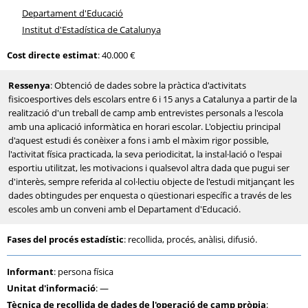
Departament d'Educació
Institut d'Estadística de Catalunya
Cost directe estimat
: 40.000 €
Ressenya
: Obtenció de dades sobre la pràctica d'activitats
fisicoesportives dels escolars entre 6 i 15 anys a Catalunya a partir de la
realització d'un treball de camp amb entrevistes personals a l'escola
amb una aplicació informàtica en horari escolar. L'objectiu principal
d'aquest estudi és conèixer a fons i amb el màxim rigor possible,
l'activitat física practicada, la seva periodicitat, la instal·lació o l'espai
esportiu utilitzat, les motivacions i qualsevol altra dada que pugui ser
d'interès, sempre referida al col·lectiu objecte de l'estudi mitjançant les
dades obtingudes per enquesta o qüestionari específic a través de les
escoles amb un conveni amb el Departament d'Educació.
Fases del procés estadístic
: recollida, procés, anàlisi, difusió.
Informant
: persona física
Unitat d'informació
: —
Tècnica de recollida de dades de l'operació de camp pròpia
: