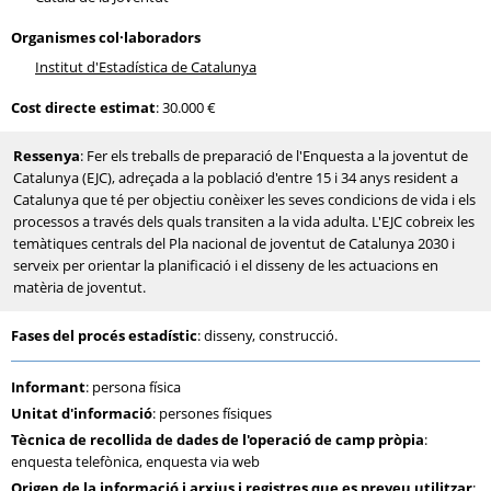
Organismes col·laboradors
Institut d'Estadística de Catalunya
Cost directe estimat
: 30.000 €
Ressenya
: Fer els treballs de preparació de l'Enquesta a la joventut de
Catalunya (EJC), adreçada a la població d'entre 15 i 34 anys resident a
Catalunya que té per objectiu conèixer les seves condicions de vida i els
processos a través dels quals transiten a la vida adulta. L'EJC cobreix les
temàtiques centrals del Pla nacional de joventut de Catalunya 2030 i
serveix per orientar la planificació i el disseny de les actuacions en
matèria de joventut.
Fases del procés estadístic
: disseny, construcció.
Informant
: persona física
Unitat d'informació
: persones físiques
Tècnica de recollida de dades de l'operació de camp pròpia
:
enquesta telefònica, enquesta via web
Origen de la informació i arxius i registres que es preveu utilitzar
: