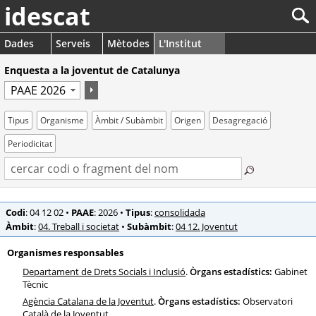
idescat
Dades
Serveis
Mètodes
L'Institut
Enquesta a la joventut de Catalunya
Tipus
Organisme
Àmbit / Subàmbit
Origen
Desagregació
Periodicitat
Codi
: 04 12 02
•
PAAE
: 2026
•
Tipus
:
consolidada
Àmbit
:
04. Treball i societat
•
Subàmbit
:
04 12. Joventut
Organismes responsables
Departament de Drets Socials i Inclusió
.
Òrgans estadístics:
Gabinet
Tècnic
Agència Catalana de la Joventut
.
Òrgans estadístics:
Observatori
Català de la Joventut