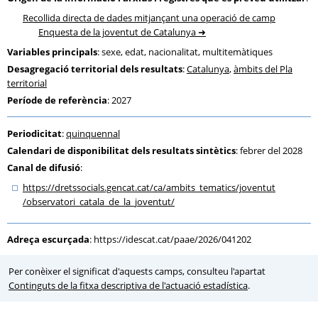
Recollida directa de dades mitjançant una operació de camp
Enquesta de la joventut de Catalunya
Variables principals
: sexe, edat, nacionalitat, multitemàtiques
Desagregació territorial dels resultats
:
Catalunya
,
àmbits del Pla
territorial
Període de referència
: 2027
Periodicitat
:
quinquennal
Calendari de disponibilitat dels resultats sintètics
: febrer del 2028
Canal de difusió
:
https:
/
/dretssocials.gencat.cat
/ca
/ambits_tematics
/joventut
/observatori_catala_de_la_joventut
/
Adreça escurçada
:
https://idescat.cat/paae/2026/041202
Per conèixer el significat d'aquests camps, consulteu l'apartat
Continguts de la fitxa descriptiva de l'actuació estadística
.