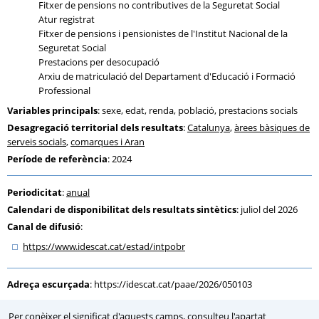
Fitxer de pensions no contributives de la Seguretat Social
Atur registrat
Fitxer de pensions i pensionistes de l'Institut Nacional de la
Seguretat Social
Prestacions per desocupació
Arxiu de matriculació del Departament d'Educació i Formació
Professional
Variables principals
: sexe, edat, renda, població, prestacions socials
Desagregació territorial dels resultats
:
Catalunya
,
àrees bàsiques de
serveis socials
,
comarques i Aran
Període de referència
: 2024
Periodicitat
:
anual
Calendari de disponibilitat dels resultats sintètics
: juliol del 2026
Canal de difusió
:
https:
/
/www.idescat.cat
/estad
/intpobr
Adreça escurçada
:
https://idescat.cat/paae/2026/050103
Per conèixer el significat d'aquests camps, consulteu l'apartat