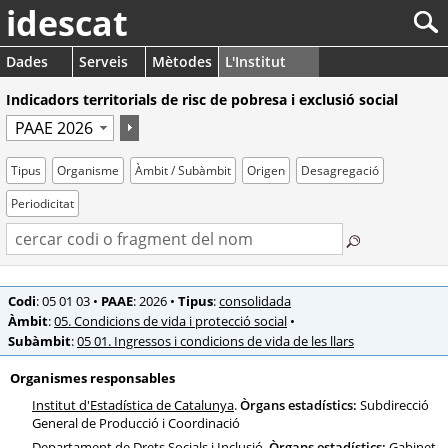
idescat
Dades
Serveis
Mètodes
L'Institut
Indicadors territorials de risc de pobresa i exclusió social
Tipus
Organisme
Àmbit / Subàmbit
Origen
Desagregació
Periodicitat
Codi
: 05 01 03
•
PAAE
: 2026
•
Tipus
:
consolidada
Àmbit
:
05. Condicions de vida i protecció social
•
Subàmbit
:
05 01. Ingressos i condicions de vida de les llars
Organismes responsables
Institut d'Estadística de Catalunya
.
Òrgans estadístics:
Subdirecció
General de Producció i Coordinació
Departament de Drets Socials i Inclusió
.
Òrgans estadístics:
Gabinet