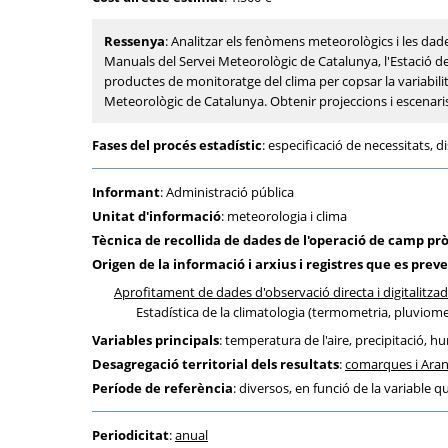
Ressenya
: Analitzar els fenòmens meteorològics i les d
Manuals del Servei Meteorològic de Catalunya, l'Estació d
productes de monitoratge del clima per copsar la variabilita
Meteorològic de Catalunya. Obtenir projeccions i escenaris 
Fases del procés estadístic
: especificació de necessitats, di
Informant
: Administració pública
Unitat d'informació
: meteorologia i clima
Tècnica de recollida de dades de l'operació de camp pr
Origen de la informació i arxius i registres que es preve
Aprofitament de dades d'observació directa i digitalitza
Estadística de la climatologia (termometria, pluviome
Variables principals
: temperatura de l'aire, precipitació, hu
Desagregació territorial dels resultats
:
comarques i Ara
Període de referència
: diversos, en funció de la variable q
Periodicitat
:
anual