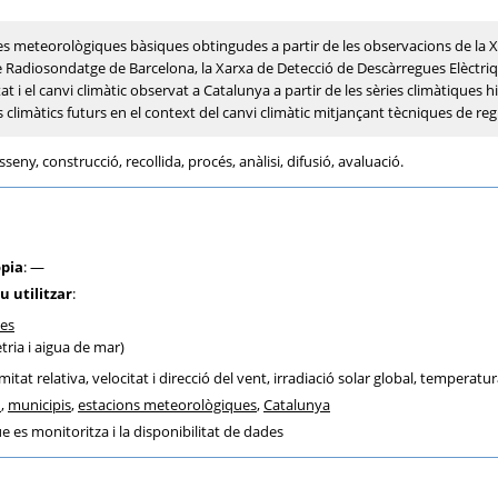
ades meteorològiques bàsiques obtingudes a partir de les observacions de la
e Radiosondatge de Barcelona, la Xarxa de Detecció de Descàrregues Elèctri
t i el canvi climàtic observat a Catalunya a partir de les sèries climàtiques 
climàtics futurs en el context del canvi climàtic mitjançant tècniques de regi
sseny, construcció, recollida, procés, anàlisi, difusió, avaluació.
òpia
: —
u utilitzar
:
des
tria i aigua de mar)
mitat relativa, velocitat i direcció del vent, irradiació solar global, temperatu
n
,
municipis
,
estacions meteorològiques
,
Catalunya
ue es monitoritza i la disponibilitat de dades