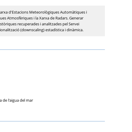
 Xarxa d'Estacions Meteorològiques Automàtiques i
ques Atmosfèriques i la Xarxa de Radars. Generar
històriques recuperades i analitzades pel Servei
onalització (downscaling) estadística i dinàmica.
ra de l'aigua del mar