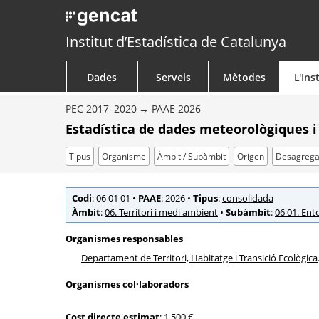
Institut d’Estadística de Catalunya
Dades
Serveis
Mètodes
L'Ins
PEC 2017–2020
PAAE 2026
Estadística de dades meteorològiques i
Tipus
Organisme
Àmbit / Subàmbit
Origen
Desagrega
Codi
: 06 01 01
•
PAAE
: 2026
•
Tipus
:
consolidada
Àmbit
:
06. Territori i medi ambient
•
Subàmbit
:
06 01. Ento
Organismes responsables
Departament de Territori, Habitatge i Transició Ecològica
Organismes col·laboradors
Cost directe estimat
: 1.500 €