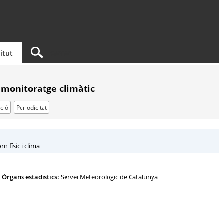
titut
 monitoratge climàtic
ció
Periodicitat
rn físic i clima
.
Òrgans estadístics:
Servei Meteorològic de Catalunya