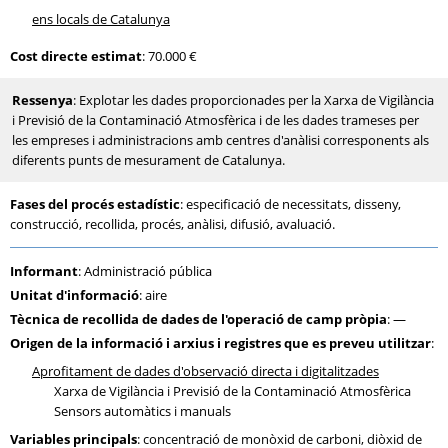
ens locals de Catalunya
Cost directe estimat
: 70.000 €
Ressenya
: Explotar les dades proporcionades per la Xarxa de Vigilància
i Previsió de la Contaminació Atmosfèrica i de les dades trameses per
les empreses i administracions amb centres d'anàlisi corresponents als
diferents punts de mesurament de Catalunya.
Fases del procés estadístic
: especificació de necessitats, disseny,
construcció, recollida, procés, anàlisi, difusió, avaluació.
Informant
: Administració pública
Unitat d'informació
: aire
Tècnica de recollida de dades de l'operació de camp pròpia
: —
Origen de la informació i arxius i registres que es preveu utilitzar
:
Aprofitament de dades d'observació directa i digitalitzades
Xarxa de Vigilància i Previsió de la Contaminació Atmosfèrica
Sensors automàtics i manuals
Variables principals
: concentració de monòxid de carboni, diòxid de