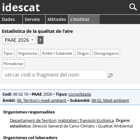
idescat
Dades
Serveis
Mètodes
L'Institut
Estadística de la qualitat de l'aire
Tipus
Organisme
Àmbit / Subàmbit
Origen
Desagregació
Periodicitat
Codi
: 06 02 10
•
PAAE
: 2026
•
Tipus
:
consolidada
Àmbit
:
06. Territori i medi ambient
•
Subàmbit
:
06 02. Medi ambient
Organismes responsables
Departament de Territori, Habitatge i Transició Ecològica
.
Òrgans
estadístics:
Direcció General de Canvi Climàtic i Qualitat Ambiental
Organismes col·laboradors