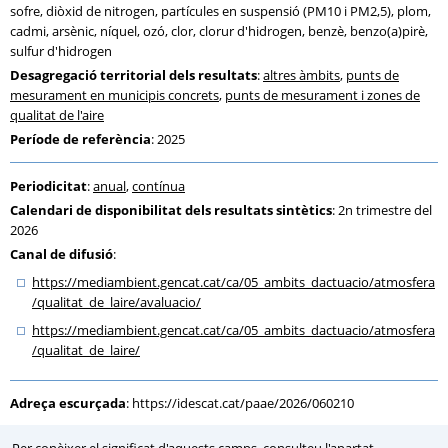
sofre, diòxid de nitrogen, partícules en suspensió (PM10 i PM2,5), plom,
cadmi, arsènic, níquel, ozó, clor, clorur d'hidrogen, benzè, benzo(a)pirè,
sulfur d'hidrogen
Desagregació territorial dels resultats
:
altres àmbits
,
punts de
mesurament en municipis concrets
,
punts de mesurament i zones de
qualitat de l'aire
Període de referència
: 2025
Periodicitat
:
anual
,
contínua
Calendari de disponibilitat dels resultats sintètics
: 2n trimestre del
2026
Canal de difusió
:
https:
/
/mediambient.gencat.cat
/ca
/05_ambits_dactuacio
/atmosfera
/qualitat_de_laire
/avaluacio
/
https:
/
/mediambient.gencat.cat
/ca
/05_ambits_dactuacio
/atmosfera
/qualitat_de_laire
/
Adreça escurçada
:
https://idescat.cat/paae/2026/060210