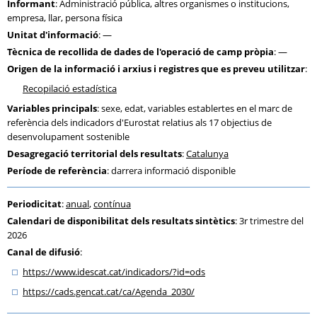
Informant
: Administració pública, altres organismes o institucions,
empresa, llar, persona física
Unitat d'informació
: —
Tècnica de recollida de dades de l'operació de camp pròpia
: —
Origen de la informació i arxius i registres que es preveu utilitzar
:
Recopilació estadística
Variables principals
: sexe, edat, variables establertes en el marc de
referència dels indicadors d'Eurostat relatius als 17 objectius de
desenvolupament sostenible
Desagregació territorial dels resultats
:
Catalunya
Període de referència
: darrera informació disponible
Periodicitat
:
anual
,
contínua
Calendari de disponibilitat dels resultats sintètics
: 3r trimestre del
2026
Canal de difusió
:
https:
/
/www.idescat.cat
/indicadors
/?id=ods
https:
/
/cads.gencat.cat
/ca
/Agenda_2030
/