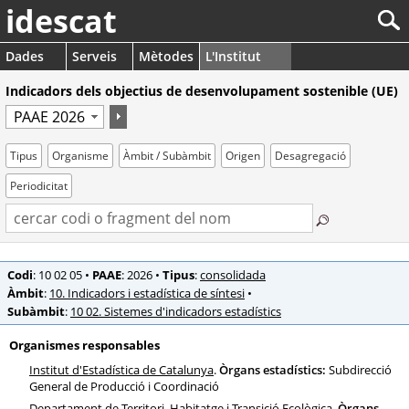
idescat
Dades
Serveis
Mètodes
L'Institut
Indicadors dels objectius de desenvolupament sostenible (UE)
Tipus
Organisme
Àmbit / Subàmbit
Origen
Desagregació
Periodicitat
Codi
: 10 02 05
•
PAAE
: 2026
•
Tipus
:
consolidada
Àmbit
:
10. Indicadors i estadística de síntesi
•
Subàmbit
:
10 02. Sistemes d'indicadors estadístics
Organismes responsables
Institut d'Estadística de Catalunya
.
Òrgans estadístics:
Subdirecció
General de Producció i Coordinació
Departament de Territori, Habitatge i Transició Ecològica
.
Òrgans