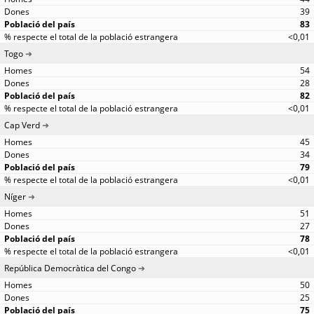
39
83
<0,01
Togo
54
28
82
<0,01
Cap Verd
45
34
79
<0,01
Níger
51
27
78
<0,01
República Democràtica del Congo
50
25
75