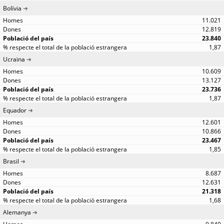
Bolívia
11.021
12.819
23.840
1,87
Ucraïna
10.609
13.127
23.736
1,87
Equador
12.601
10.866
23.467
1,85
Brasil
8.687
12.631
21.318
1,68
Alemanya