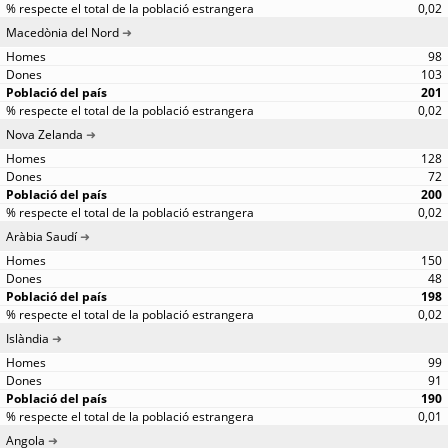
0,02
Macedònia del Nord
98
103
201
0,02
Nova Zelanda
128
72
200
0,02
Aràbia Saudí
150
48
198
0,02
Islàndia
99
91
190
0,01
Angola