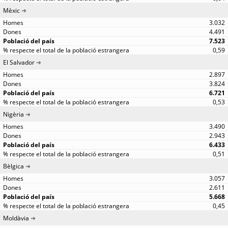
Mèxic
3.032
4.491
7.523
0,59
El Salvador
2.897
3.824
6.721
0,53
Nigèria
3.490
2.943
6.433
0,51
Bèlgica
3.057
2.611
5.668
0,45
Moldàvia