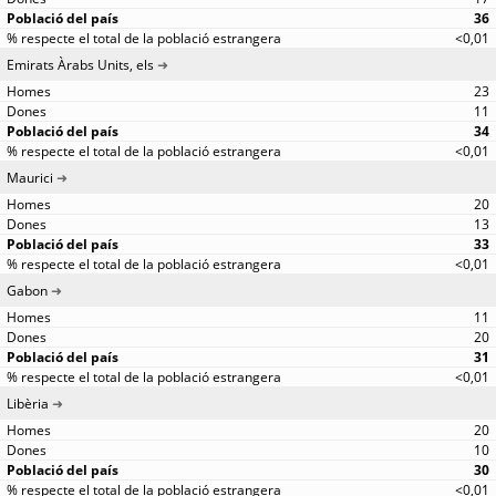
36
<0,01
Emirats Àrabs Units, els
23
11
34
<0,01
Maurici
20
13
33
<0,01
Gabon
11
20
31
<0,01
Libèria
20
10
30
<0,01