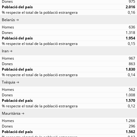
975
2.016
0,16
Belarús
636
1.318
1.954
0,15
Iran
967
863
1.830
0,14
Txèquia
562
1.008
1.570
0,12
Mauritània
1.266
296
1.562