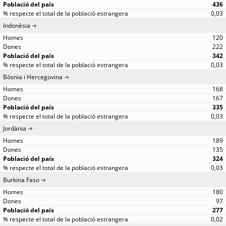
436
0,03
Indonèsia
120
222
342
0,03
Bòsnia i Hercegovina
168
167
335
0,03
Jordània
189
135
324
0,03
Burkina Faso
180
97
277
0,02