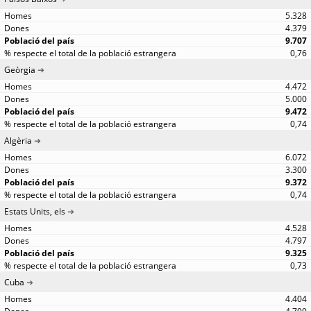
5.328
4.379
9.707
0,76
Geòrgia
4.472
5.000
9.472
0,74
Algèria
6.072
3.300
9.372
0,74
Estats Units, els
4.528
4.797
9.325
0,73
Cuba
4.404