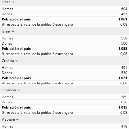
Líban
604
457
1.061
0,08
Israel
558
500
1.058
0,08
Croàcia
491
530
1.021
0,08
Finlàndia
389
626
1.015
0,08
Vietnam
478