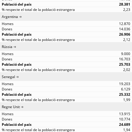
28.381
2,23
Argentina
12.870
14.036
26.906
2,12
Rússia
9.000
16.703
25.703
2,02
Senegal
19.203
6.129
25.332
1,99
Regne Unit
13.915
10.774
24.689
1,94