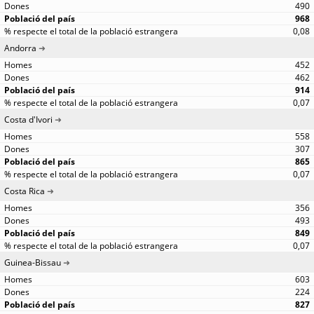
490
968
0,08
Andorra
452
462
914
0,07
Costa d'Ivori
558
307
865
0,07
Costa Rica
356
493
849
0,07
Guinea-Bissau
603
224
827