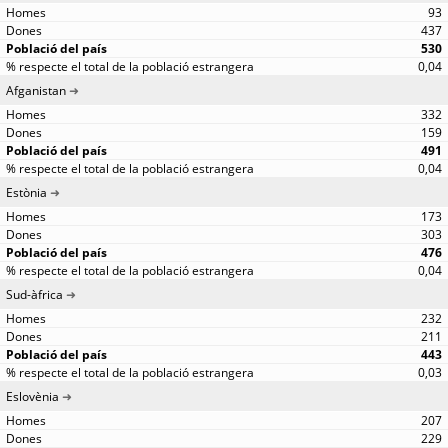
93
437
530
0,04
Afganistan
332
159
491
0,04
Estònia
173
303
476
0,04
Sud-àfrica
232
211
443
0,03
Eslovènia
207
229