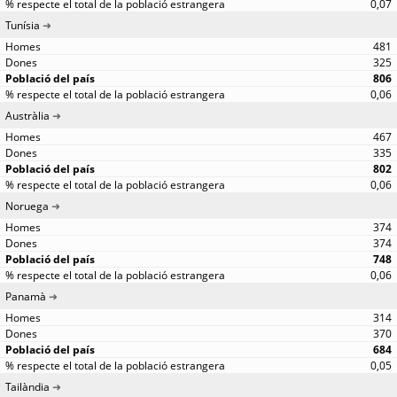
0,07
Tunísia
481
325
806
0,06
Austràlia
467
335
802
0,06
Noruega
374
374
748
0,06
Panamà
314
370
684
0,05
Tailàndia