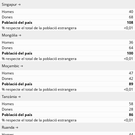
Singapur
40
68
108
<0,01
Mongòlia
36
64
100
<0,01
Moçambic
47
42
89
<0,01
Tanzània
58
28
86
<0,01
Ruanda
44