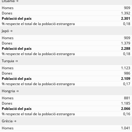
Lituània
909
1.392
2.301
0,18
Japó
909
1.379
2.288
0,18
Turquia
1.123
986
2.109
0,17
Hongria
881
1.185
2.066
0,16
Grècia
1.041