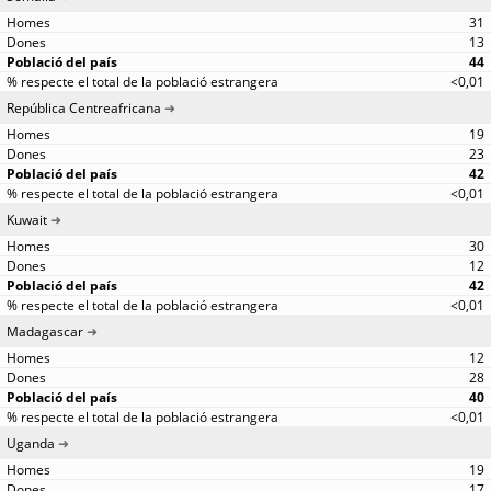
31
13
44
<0,01
República Centreafricana
19
23
42
<0,01
Kuwait
30
12
42
<0,01
Madagascar
12
28
40
<0,01
Uganda
19
17