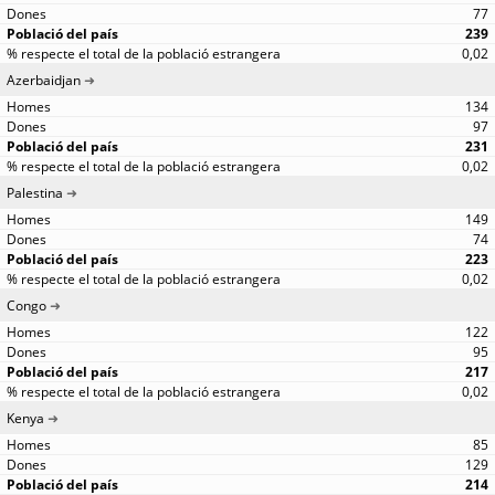
77
239
0,02
Azerbaidjan
134
97
231
0,02
Palestina
149
74
223
0,02
Congo
122
95
217
0,02
Kenya
85
129
214