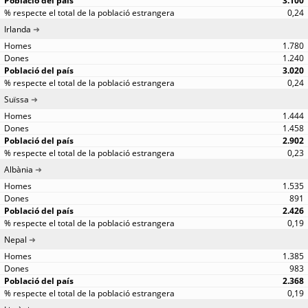
3.100
0,24
Irlanda
1.780
1.240
3.020
0,24
Suïssa
1.444
1.458
2.902
0,23
Albània
1.535
891
2.426
0,19
Nepal
1.385
983
2.368
0,19