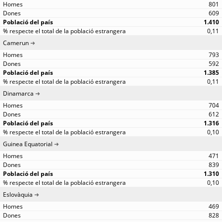
801
609
1.410
0,11
Camerun
793
592
1.385
0,11
Dinamarca
704
612
1.316
0,10
Guinea Equatorial
471
839
1.310
0,10
Eslovàquia
469
828