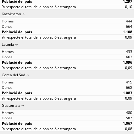
1.297
0,10
Kazakhstan
444
664
1.108
0,09
Letònia
433
663
1.096
0,09
Corea del Sud
415
668
1.083
0,09
Guatemala
480
587
1.067
0,08