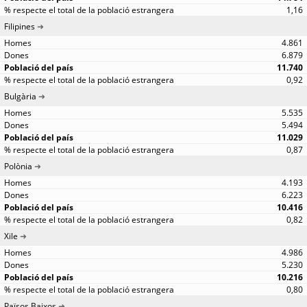
1,16
Filipines
4.861
6.879
11.740
0,92
Bulgària
5.535
5.494
11.029
0,87
Polònia
4.193
6.223
10.416
0,82
Xile
4.986
5.230
10.216
0,80
Països Baixos