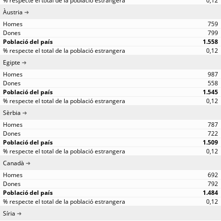
0,12
Àustria
759
799
1.558
0,12
Egipte
987
558
1.545
0,12
Sèrbia
787
722
1.509
0,12
Canadà
692
792
1.484
0,12
Síria