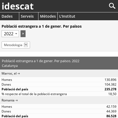
idescat
Dades
Serveis
Mètodes
L'Institut
Població estrangera a 1 de gener. Per països
Metodologia
Població estrangera a 1 de gener. Per països. 2022
Catalunya
Marroc, el
130.896
104.382
235.278
18,50
Romania
42.159
44.369
86.528