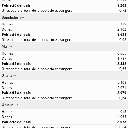
4.799
9.203
0,72
Bangladesh
5.729
2.902
8.631
0,68
Mali
6.665
1.787
8.452
0,66
Ghana
5.408
2.671
8.079
0,64
Uruguai
4.013
4.065
8.078
0,64