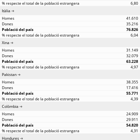
6,80
Itàlia
41.610
35.216
76.826
6,04
Xina
31.149
32.079
63.228
4,97
Pakistan
38.355
17.416
55.771
4,39
Colòmbia
24.909
29.911
54.820
4,31
Hondures