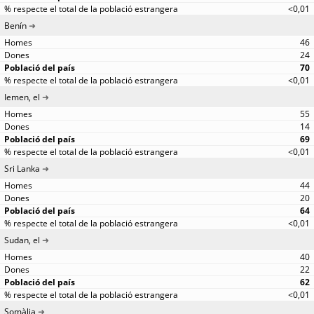
<0,01
Benín
46
24
70
<0,01
Iemen, el
55
14
69
<0,01
Sri Lanka
44
20
64
<0,01
Sudan, el
40
22
62
<0,01
Somàlia