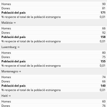
90
81
171
0,01
Malàisia
66
92
158
0,01
Luxemburg
80
75
155
0,01
Montenegro
74
66
140
0,01
Haití
60
76