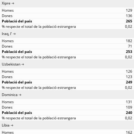
Xipre
129
136
265
0,02
Iraq, l'
182
71
253
0,02
Uzbekistan
126
123
249
0,02
Dominica
131
109
240
0,02
Líbia
162