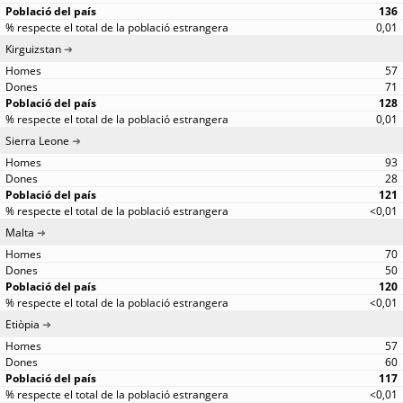
136
0,01
Kirguizstan
57
71
128
0,01
Sierra Leone
93
28
121
<0,01
Malta
70
50
120
<0,01
Etiòpia
57
60
117
<0,01