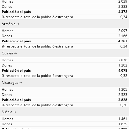
2.039
2.333
4.372
0,34
Armènia
2.097
2.166
4.263
0,34
Guinea
2.876
1.202
4.078
0,32
Nicaragua
1.305
2.523
3.828
0,30
Suècia
1.461
1.639