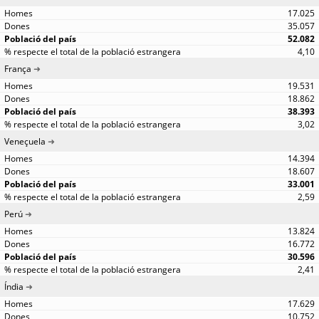
17.025
35.057
52.082
4,10
França
19.531
18.862
38.393
3,02
Veneçuela
14.394
18.607
33.001
2,59
Perú
13.824
16.772
30.596
2,41
Índia
17.629
10.752