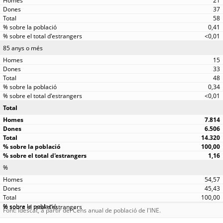
21
37
58
0,41
<0,01
85 anys o més
15
33
48
0,34
<0,01
Total
7.814
6.506
14.320
100,00
1,16
%
54,57
45,43
100,00
Font: Idescat, a partir del Cens anual de població de l'INE.