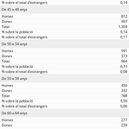
0,14
De 45 a 49 anys
812
497
1.309
9,14
0,11
De 50 a 54 anys
591
373
964
6,73
0,08
De 55 a 59 anys
456
332
788
5,50
0,06
De 60 a 64 anys
277
239