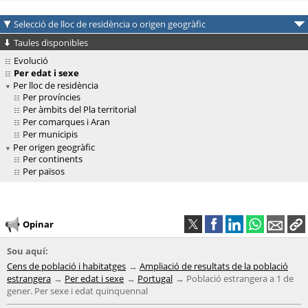
Selecció de lloc de residència o origen geogràfic
Taules disponibles
Evolució
Per edat i sexe
Per lloc de residència
Per províncies
Per àmbits del Pla territorial
Per comarques i Aran
Per municipis
Per origen geogràfic
Per continents
Per països
Opinar
Sou aquí:
Cens de població i habitatges
Ampliació de resultats de la població
estrangera
Per edat i sexe
Portugal
Població estrangera a 1 de
gener. Per sexe i edat quinquennal