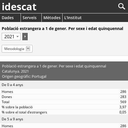
idescat
Dades
Serveis
Mètodes
L'Institut
Població estrangera a 1 de gener. Per sexe i edat quinquennal
Metodologia
Població estrangera a 1 de gener. Per sexe i edat quinquennal
Catalunya. 2021
Origen geogràfic: Portugal
De 0 a 4 anys
286
283
569
3,97
0,05
De 5 a 9 anys
286