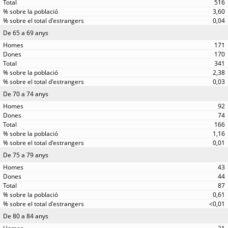
516
3,60
0,04
De 65 a 69 anys
171
170
341
2,38
0,03
De 70 a 74 anys
92
74
166
1,16
0,01
De 75 a 79 anys
43
44
87
0,61
<0,01
De 80 a 84 anys