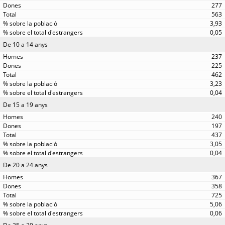
277
563
3,93
0,05
De 10 a 14 anys
237
225
462
3,23
0,04
De 15 a 19 anys
240
197
437
3,05
0,04
De 20 a 24 anys
367
358
725
5,06
0,06