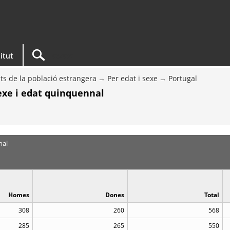
titut
ts de la població estrangera
Per edat i sexe
Portugal
sexe i edat quinquennal
nal
Homes
Dones
Total
308
260
568
285
265
550