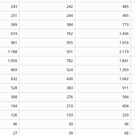
243
242
485
251
244
495
389
384
773
674
762
1.436
961
955
1.916
1.188
931
2.119
1.059
782
1.841
869
524
1.393
632
430
1.062
528
383
911
308
276
584
194
210
404
126
103
229
46
50
96
27
39
66