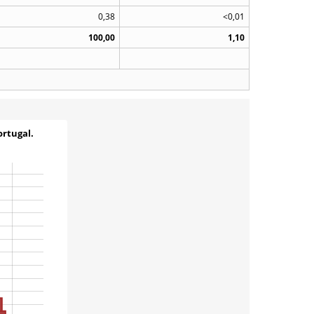
0,38
<0,01
100,00
1,10