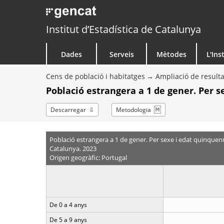
Institut d’Estadística de Catalunya
Dades
Serveis
Mètodes
L'Ins
Cens de població i habitatges
Ampliació de resulta
Població estrangera a 1 de gener. Per 
Descarregar
Metodologia
Població estrangera a 1 de gener. Per sexe i edat quinquen
Catalunya. 2023
Origen geogràfic: Portugal
De 0 a 4 anys
De 5 a 9 anys