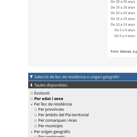
Selecció de lloc de residència o origen geogràfic
Taules disponibles
Evolució
Per edat i sexe
Per lloc de residència
Per províncies
Per àmbits del Pla territorial
Per comarques i Aran
Per municipis
Per origen geogràfic
Per continents