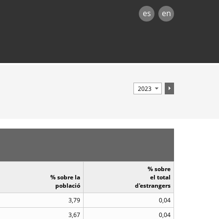
es
en
% sobre
% sobre la
el total
població
d'estrangers
3,79
0,04
3,67
0,04