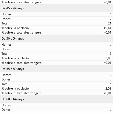
<0,01
De 45 a 49 anys
4
17
21
10,61
<0,01
De 50 a 54 anys
..
..
6
3,03
<0,01
De 55 a 59 anys
..
..
5
2,53
<0,01
De 60 a 64 anys
..
..