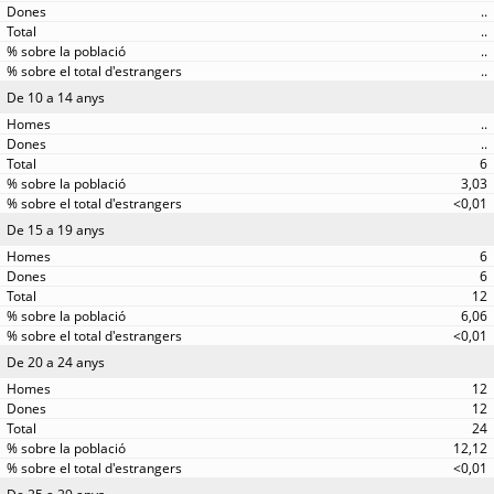
..
..
..
..
De 10 a 14 anys
..
..
6
3,03
<0,01
De 15 a 19 anys
6
6
12
6,06
<0,01
De 20 a 24 anys
12
12
24
12,12
<0,01