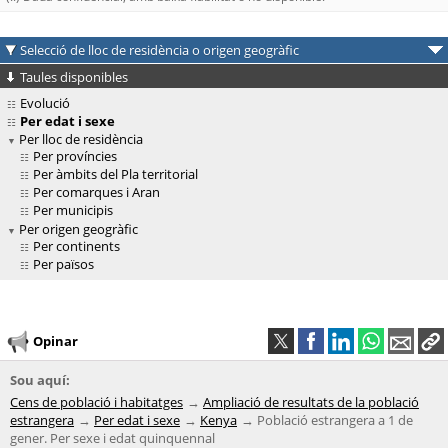
Selecció de lloc de residència o origen geogràfic
Taules disponibles
Evolució
Per edat i sexe
Per lloc de residència
Per províncies
Per àmbits del Pla territorial
Per comarques i Aran
Per municipis
Per origen geogràfic
Per continents
Per països
Opinar
Sou aquí:
Cens de població i habitatges
Ampliació de resultats de la població
estrangera
Per edat i sexe
Kenya
Població estrangera a 1 de
gener. Per sexe i edat quinquennal