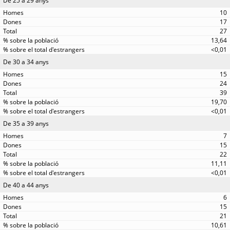
De 25 a 29 anys
10
17
27
13,64
<0,01
De 30 a 34 anys
15
24
39
19,70
<0,01
De 35 a 39 anys
7
15
22
11,11
<0,01
De 40 a 44 anys
6
15
21
10,61