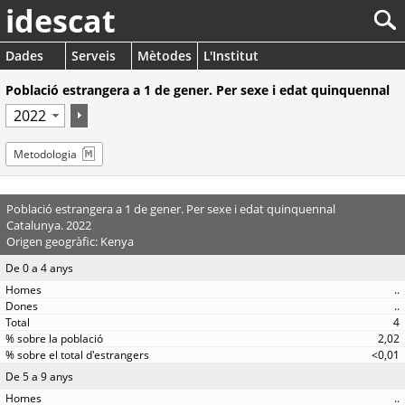
idescat
Dades
Serveis
Mètodes
L'Institut
Població estrangera a 1 de gener. Per sexe i edat quinquennal
Metodologia
Població estrangera a 1 de gener. Per sexe i edat quinquennal
Catalunya. 2022
Origen geogràfic: Kenya
De 0 a 4 anys
..
..
4
2,02
<0,01
De 5 a 9 anys
..