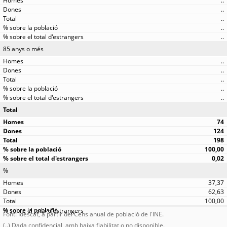
..
..
..
..
..
85 anys o més
..
..
..
..
..
Total
74
124
198
100,00
0,02
%
37,37
62,63
100,00
Font: Idescat, a partir del Cens anual de població de l'INE.
(..) Dada confidencial, amb baixa fiabilitat o no disponible.