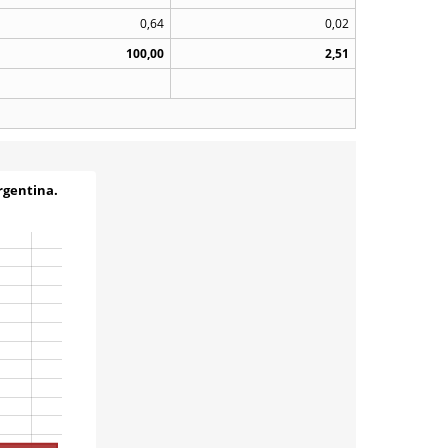
0,64
0,02
100,00
2,51