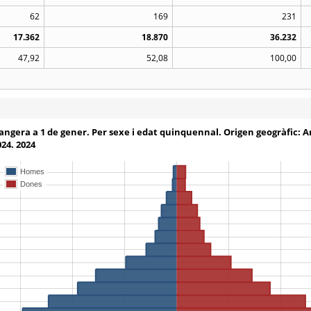
62
169
231
17.362
18.870
36.232
47,92
52,08
100,00