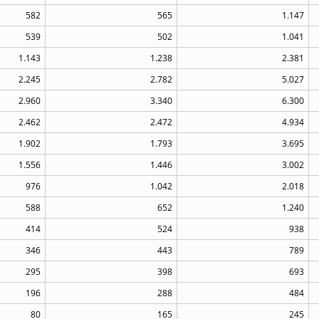
582
565
1.147
539
502
1.041
1.143
1.238
2.381
2.245
2.782
5.027
2.960
3.340
6.300
2.462
2.472
4.934
1.902
1.793
3.695
1.556
1.446
3.002
976
1.042
2.018
588
652
1.240
414
524
938
346
443
789
295
398
693
196
288
484
80
165
245