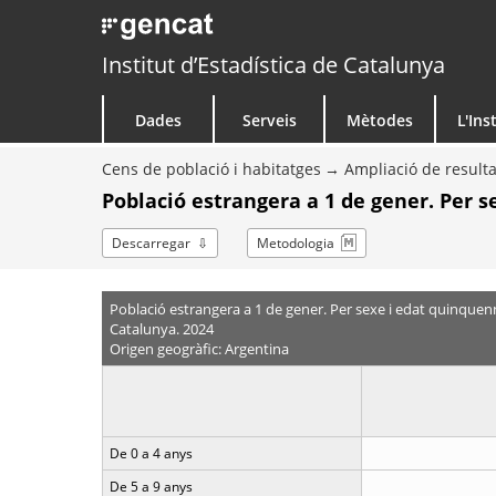
Institut d’Estadística de Catalunya
Dades
Serveis
Mètodes
L'Ins
Cens de població i habitatges
Ampliació de resulta
Població estrangera a 1 de gener. Per 
Descarregar
Metodologia
Població estrangera a 1 de gener. Per sexe i edat quinquen
Catalunya. 2024
Origen geogràfic: Argentina
De 0 a 4 anys
De 5 a 9 anys