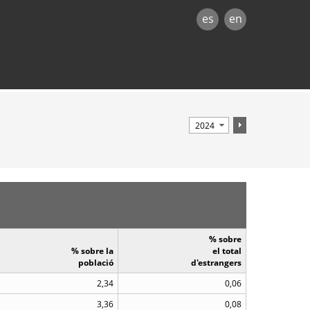
es
en
% sobre
% sobre la
el total
població
d'estrangers
2,34
0,06
3,36
0,08