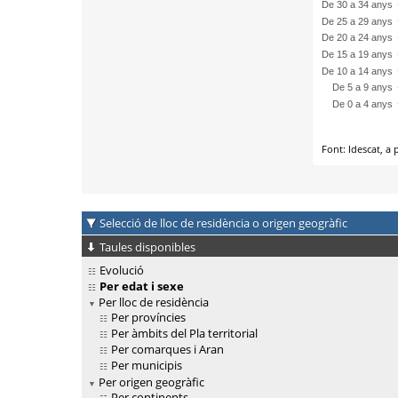
Selecció de lloc de residència o origen geogràfic
Taules disponibles
Evolució
Per edat i sexe
Per lloc de residència
Per províncies
Per àmbits del Pla territorial
Per comarques i Aran
Per municipis
Per origen geogràfic
Per continents