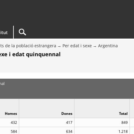
titut
ts de la població estrangera
Per edat i sexe
Argentina
sexe i edat quinquennal
nal
Homes
Dones
Total
432
417
849
584
634
1.218