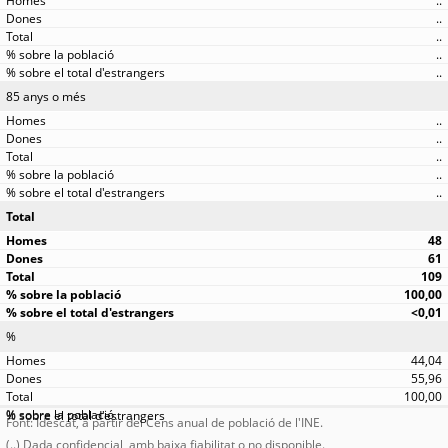
..
..
..
..
..
85 anys o més
..
..
..
..
..
Total
48
61
109
100,00
<0,01
%
44,04
55,96
100,00
Font: Idescat, a partir del Cens anual de població de l'INE.
(..) Dada confidencial, amb baixa fiabilitat o no disponible.