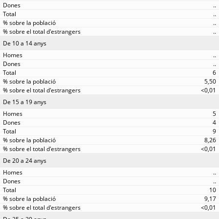
..
..
..
..
De 10 a 14 anys
..
..
6
5,50
<0,01
De 15 a 19 anys
5
4
9
8,26
<0,01
De 20 a 24 anys
..
..
10
9,17
<0,01