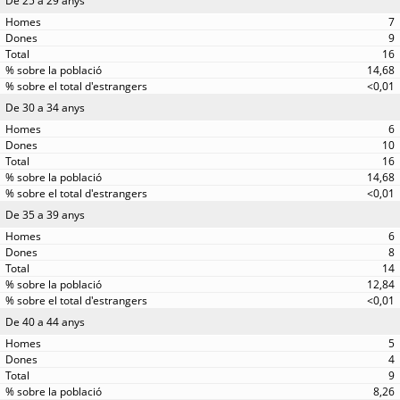
De 25 a 29 anys
7
9
16
14,68
<0,01
De 30 a 34 anys
6
10
16
14,68
<0,01
De 35 a 39 anys
6
8
14
12,84
<0,01
De 40 a 44 anys
5
4
9
8,26