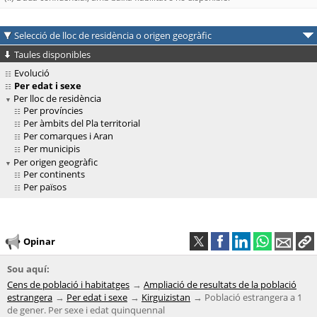
Selecció de lloc de residència o origen geogràfic
Taules disponibles
Evolució
Per edat i sexe
Per lloc de residència
Per províncies
Per àmbits del Pla territorial
Per comarques i Aran
Per municipis
Per origen geogràfic
Per continents
Per països
Opinar
Sou aquí:
Cens de població i habitatges
Ampliació de resultats de la població
estrangera
Per edat i sexe
Kirguizistan
Població estrangera a 1
de gener. Per sexe i edat quinquennal