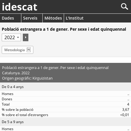
idescat
Dades
Serveis
Mètodes
L'Institut
Població estrangera a 1 de gener. Per sexe i edat quinquennal
Metodologia
Població estrangera a 1 de gener. Per sexe i edat quinquennal
Catalunya. 2022
Origen geogràfic: Kirguizistan
De 0 a 4 anys
..
..
4
3,67
<0,01
De 5 a 9 anys
..