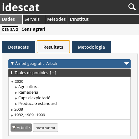
idescat
Dades
Serveis
Mètodes
L'Institut
Cens agrari
CENSAG
Destacats
Resultats
Metodologia
Àmbit geogràfic: Arbolí
Taules disponibles
[
+
]
2020
Agricultura
Ramaderia
Caps d'explotació
Producció estàndard
2009
1982, 1989 i 1999
Arbolí
mostrar tot