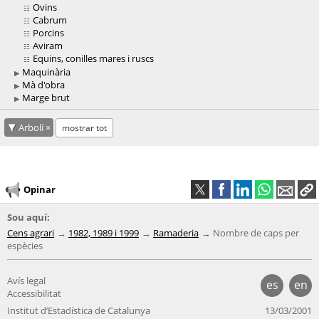
Ovins
Cabrum
Porcins
Aviram
Equins, conilles mares i ruscs
Maquinària
Mà d'obra
Marge brut
Arbolí
mostrar tot
Opinar
Sou aquí:
Cens agrari
1982, 1989 i 1999
Ramaderia
Nombre de caps per
espècies
Avís legal
es
en
Accessibilitat
Institut d’Estadística de Catalunya
13/03/2001