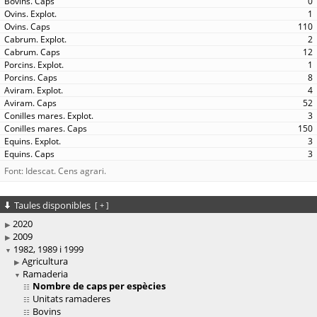
0
1
110
2
12
1
8
4
52
3
150
3
3
Font: Idescat. Cens agrari.
Taules disponibles
[
+
]
2020
2009
1982, 1989 i 1999
Agricultura
Ramaderia
Nombre de caps per espècies
Unitats ramaderes
Bovins