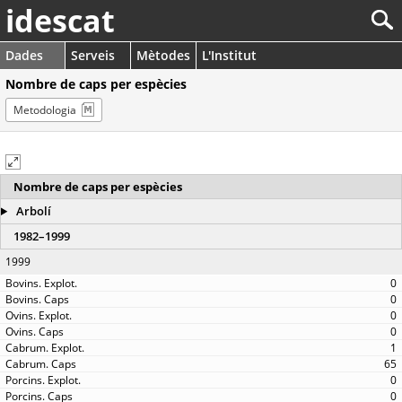
idescat
Dades
Serveis
Mètodes
L'Institut
Nombre de caps per espècies
Metodologia
Nombre de caps per espècies
Arbolí
1982–1999
1999
0
0
0
0
1
65
0
0