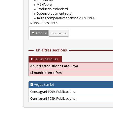
Mà d'obra
Producció estàndard
Desenvolupament rural
Taules comparatives censos 2009 i 1999
1982, 1989 i 1999
Arbolí
mostrar tot
En altres seccions
Taules bàsiques
Anuari estadístic de Catalunya
El municipi en xifres
Vegeu també
Cens agrari 1999. Publicacions
Cens agrari 1989. Publicacions