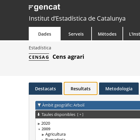
Institut d’Estadística de Catalunya
Dades
Serveis
Mètodes
L'Ins
Estadística
Cens agrari
CENSAG
Destacats
Resultats
Metodologia
Àmbit geogràfic: Arbolí
Taules disponibles
[
+
]
2020
2009
Agricultura
Ramaderia