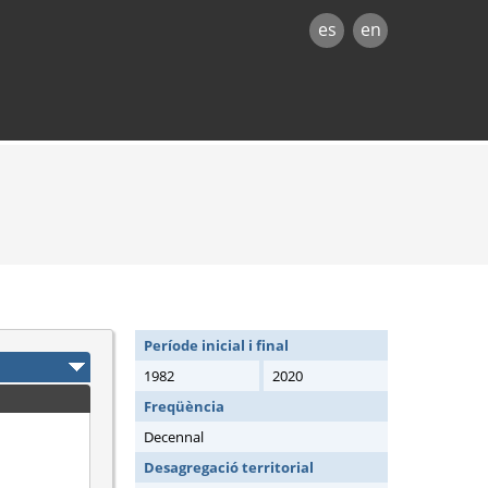
es
en
Període inicial i final
1982
2020
Freqüència
Decennal
Desagregació territorial