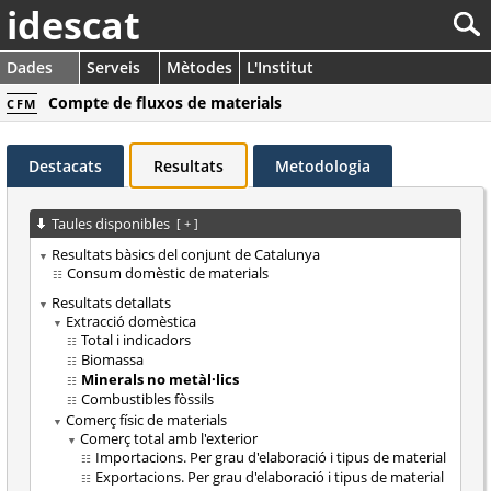
idescat
Dades
Serveis
Mètodes
L'Institut
Compte de fluxos de materials
CFM
Destacats
Resultats
Metodologia
Taules disponibles
[
+
]
Resultats bàsics del conjunt de Catalunya
Consum domèstic de materials
Resultats detallats
Extracció domèstica
Total i indicadors
Biomassa
Minerals no metàl·lics
Combustibles fòssils
Comerç físic de materials
Comerç total amb l'exterior
Importacions. Per grau d'elaboració i tipus de material
Exportacions. Per grau d'elaboració i tipus de material