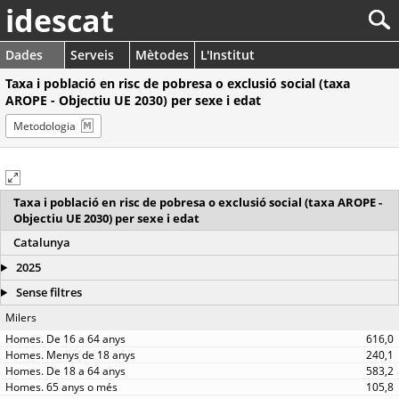
idescat
Dades
Serveis
Mètodes
L'Institut
Taxa i població en risc de pobresa o exclusió social (taxa
AROPE - Objectiu UE 2030) per sexe i edat
Metodologia
Taxa i població en risc de pobresa o exclusió social (taxa AROPE -
Objectiu UE 2030) per sexe i edat
Catalunya
2025
Sense filtres
Milers
616,0
240,1
583,2
105,8