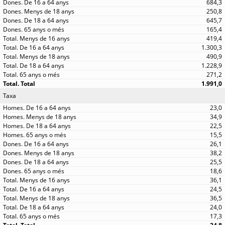
684,3
250,8
645,7
165,4
419,4
1.300,3
490,9
1.228,9
271,2
1.991,0
Taxa
23,0
34,9
22,5
15,5
26,1
38,2
25,5
18,6
36,1
24,5
36,5
24,0
17,3