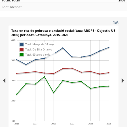
24,8
Font: Idescat.