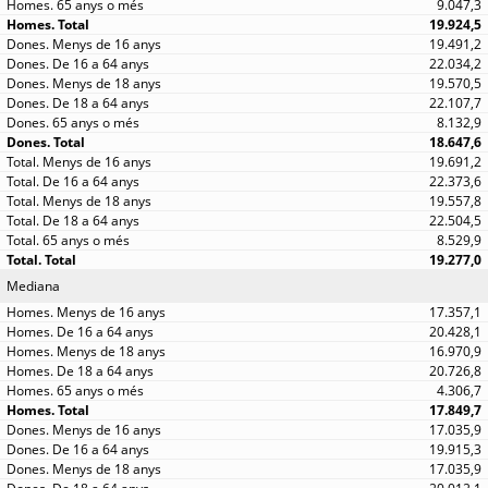
9.047,3
19.924,5
19.491,2
22.034,2
19.570,5
22.107,7
8.132,9
18.647,6
19.691,2
22.373,6
19.557,8
22.504,5
8.529,9
19.277,0
Mediana
17.357,1
20.428,1
16.970,9
20.726,8
4.306,7
17.849,7
17.035,9
19.915,3
17.035,9