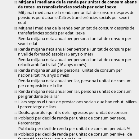
Mitjana i mediana de la renda per unitat de consum abans
de totes les transferències socials per edat i sexe
Mitjana i mediana de la renda per unitat de consum després de
pensions però abans d'altres transferències socials per sexe i
edat
Mitjana i mediana de la renda per unitat de consum després de
transferències socials per edat i sexe
Renda mitjana neta anual per persona i unitat de consum per
sexe i edat
Renda mitjana neta anual per persona i unitat de consum per
nivell de formació assolit (16 anys o més)
Renda mitjana neta anual per persona i unitat de consum per
relació amb l'activitat (16 anys o més)
Renda mitjana anual per persona i unitat de consum per
nacionalitat (16 anys o més)
Renda mitjana neta anual per llar, persona i unitat de consum
per composició de la llar
Renda mitjana neta anual per llar, persona i unitat de consum
per grandària de la llar
Llars segons el tipus de prestacions socials que han rebut. Milers
i percentatge de llars
Decils, quartils i quintils dels ingressos per unitat de consum
Població per decil de renda per unitat de consum per sexe.
Percentatge
Població per decil de renda per unitat de consum per edat. %
Població per decil de renda per unitat de consum per nivell de
formació assolit (16 anys o més). %