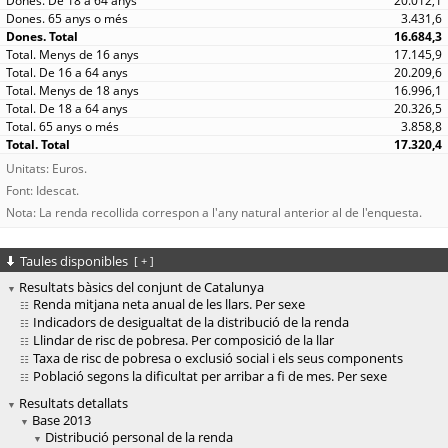
20.012,1
3.431,6
16.684,3
17.145,9
20.209,6
16.996,1
20.326,5
3.858,8
17.320,4
Unitats: Euros.
Font: Idescat.
Nota: La renda recollida correspon a l'any natural anterior al de l'enquesta.
Taules disponibles
[
+
]
Resultats bàsics del conjunt de Catalunya
Renda mitjana neta anual de les llars. Per sexe
Indicadors de desigualtat de la distribució de la renda
Llindar de risc de pobresa. Per composició de la llar
Taxa de risc de pobresa o exclusió social i els seus components
Població segons la dificultat per arribar a fi de mes. Per sexe
Resultats detallats
Base 2013
Distribució personal de la renda