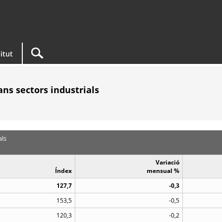
titut
rans sectors industrials
als
Variació
Índex
mensual %
127,7
-0,3
153,5
-0,5
120,3
-0,2