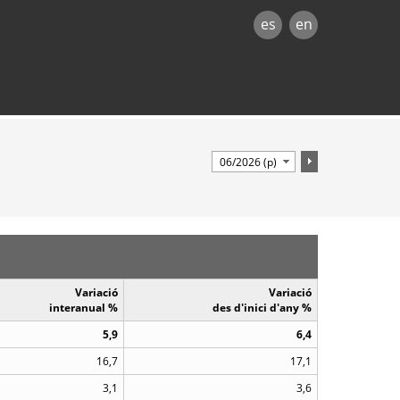
es
en
Variació
Variació
interanual %
des d'inici d'any %
5,9
6,4
16,7
17,1
3,1
3,6