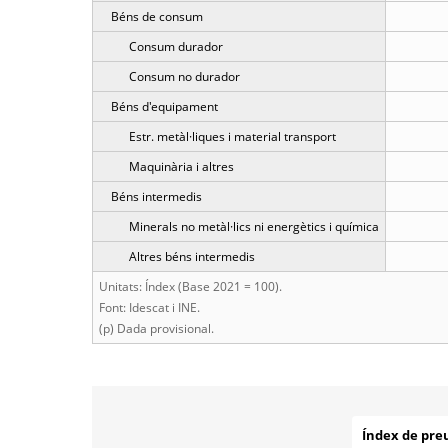
Béns de consum
Consum durador
Consum no durador
Béns d'equipament
Estr. metàl·liques i material transport
Maquinària i altres
Béns intermedis
Minerals no metàl·lics ni energètics i química
Altres béns intermedis
Unitats: Índex (Base 2021 = 100).
Font: Idescat i INE.
(p) Dada provisional.