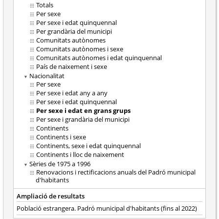
Totals
Per sexe
Per sexe i edat quinquennal
Per grandària del municipi
Comunitats autònomes
Comunitats autònomes i sexe
Comunitats autònomes i edat quinquennal
País de naixement i sexe
Nacionalitat
Per sexe
Per sexe i edat any a any
Per sexe i edat quinquennal
Per sexe i edat en grans grups
Per sexe i grandària del municipi
Continents
Continents i sexe
Continents, sexe i edat quinquennal
Continents i lloc de naixement
Sèries de 1975 a 1996
Renovacions i rectificacions anuals del Padró municipal
d'habitants
Ampliació de resultats
Població estrangera. Padró municipal d'habitants (fins al 2022)