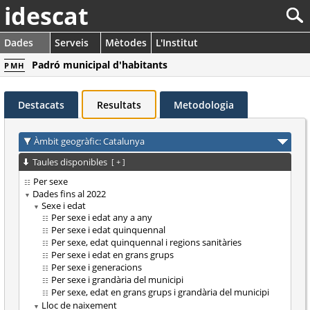
idescat
Dades
Serveis
Mètodes
L'Institut
Padró municipal d'habitants
PMH
Destacats
Resultats
Metodologia
Àmbit geogràfic: Catalunya
Taules disponibles
[
+
]
Per sexe
Dades fins al 2022
Sexe i edat
Per sexe i edat any a any
Per sexe i edat quinquennal
Per sexe, edat quinquennal i regions sanitàries
Per sexe i edat en grans grups
Per sexe i generacions
Per sexe i grandària del municipi
Per sexe, edat en grans grups i grandària del municipi
Lloc de naixement