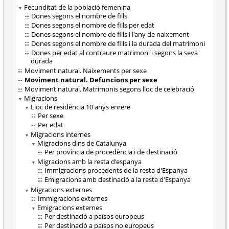
Fecunditat de la població femenina
Dones segons el nombre de fills
Dones segons el nombre de fills per edat
Dones segons el nombre de fills i l'any de naixement
Dones segons el nombre de fills i la durada del matrimoni
Dones per edat al contraure matrimoni i segons la seva
durada
Moviment natural. Naixements per sexe
Moviment natural. Defuncions per sexe
Moviment natural. Matrimonis segons lloc de celebració
Migracions
Lloc de residència 10 anys enrere
Per sexe
Per edat
Migracions internes
Migracions dins de Catalunya
Per província de procedència i de destinació
Migracions amb la resta d'espanya
Immigracions procedents de la resta d'Espanya
Emigracions amb destinació a la resta d'Espanya
Migracions externes
Immigracions externes
Emigracions externes
Per destinació a països europeus
Per destinació a països no europeus