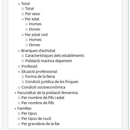
Total
Total
Per sexe
Per edat
Homes
Dones
Per estat civil
Homes
Dones
Branques d'activitat
Característiques dels establiments
Població inactiva depenent
Professió
Situació professional
Forma de la feina
Condició jurídica de les finques
Condició socioeconòmica
Fecunditat de la població femenina
Per nombre de fills i edat
Per nombre de fills
Famílies
Per tipus
Per tipus de nucli
Per grandària de la llar