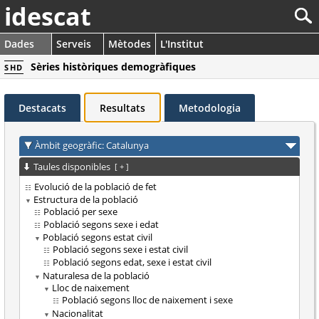
idescat
Dades
Serveis
Mètodes
L'Institut
Sèries històriques demogràfiques
SHD
Destacats
Resultats
Metodologia
Àmbit geogràfic: Catalunya
Taules disponibles
[
+
]
Evolució de la població de fet
Estructura de la població
Població per sexe
Població segons sexe i edat
Població segons estat civil
Població segons sexe i estat civil
Població segons edat, sexe i estat civil
Naturalesa de la població
Lloc de naixement
Població segons lloc de naixement i sexe
Nacionalitat