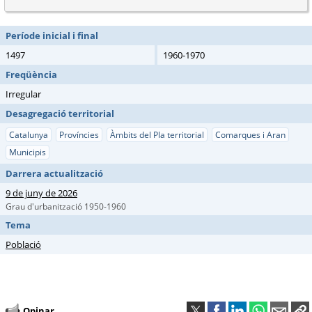
Període inicial i final
1497
1960-1970
Freqüència
Irregular
Desagregació territorial
Catalunya
Províncies
Àmbits del Pla territorial
Comarques i Aran
Municipis
Darrera actualització
9 de juny de 2026
Grau d'urbanització 1950-1960
Tema
Població
Opinar