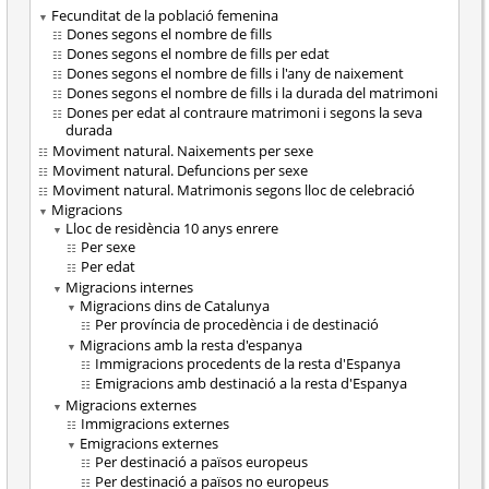
Fecunditat de la població femenina
Dones segons el nombre de fills
Dones segons el nombre de fills per edat
Dones segons el nombre de fills i l'any de naixement
Dones segons el nombre de fills i la durada del matrimoni
Dones per edat al contraure matrimoni i segons la seva
durada
Moviment natural. Naixements per sexe
Moviment natural. Defuncions per sexe
Moviment natural. Matrimonis segons lloc de celebració
Migracions
Lloc de residència 10 anys enrere
Per sexe
Per edat
Migracions internes
Migracions dins de Catalunya
Per província de procedència i de destinació
Migracions amb la resta d'espanya
Immigracions procedents de la resta d'Espanya
Emigracions amb destinació a la resta d'Espanya
Migracions externes
Immigracions externes
Emigracions externes
Per destinació a països europeus
Per destinació a països no europeus