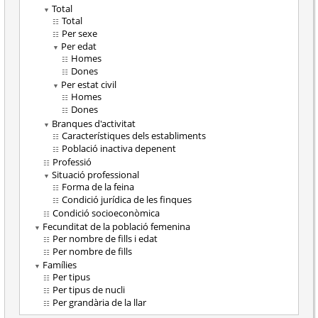
Total
Total
Per sexe
Per edat
Homes
Dones
Per estat civil
Homes
Dones
Branques d'activitat
Característiques dels establiments
Població inactiva depenent
Professió
Situació professional
Forma de la feina
Condició jurídica de les finques
Condició socioeconòmica
Fecunditat de la població femenina
Per nombre de fills i edat
Per nombre de fills
Famílies
Per tipus
Per tipus de nucli
Per grandària de la llar