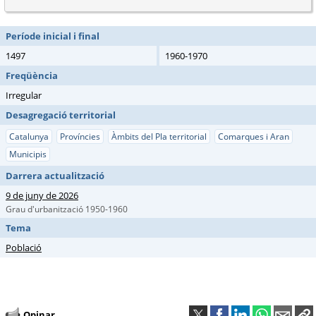
Període inicial i final
1497
1960-1970
Freqüència
Irregular
Desagregació territorial
Catalunya
Províncies
Àmbits del Pla territorial
Comarques i Aran
Municipis
Darrera actualització
9 de juny de 2026
Grau d'urbanització 1950-1960
Tema
Població
Opinar