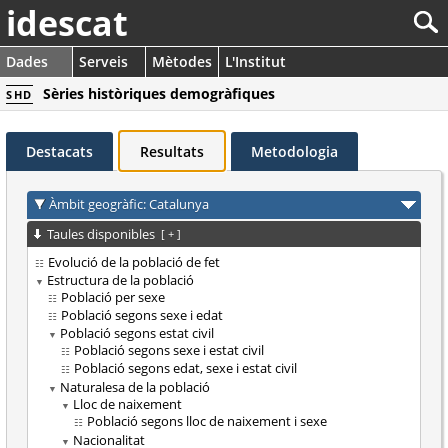
idescat
Dades
Serveis
Mètodes
L'Institut
Sèries històriques demogràfiques
SHD
Destacats
Resultats
Metodologia
Àmbit geogràfic: Catalunya
Taules disponibles
[
+
]
Evolució de la població de fet
Estructura de la població
Població per sexe
Població segons sexe i edat
Població segons estat civil
Població segons sexe i estat civil
Població segons edat, sexe i estat civil
Naturalesa de la població
Lloc de naixement
Població segons lloc de naixement i sexe
Nacionalitat