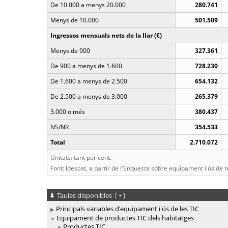
De 10.000 a menys 20.000
280.741
Menys de 10.000
501.509
Ingressos mensuals nets de la llar (€)
Menys de 900
327.361
De 900 a menys de 1.600
728.230
De 1.600 a menys de 2.500
654.132
De 2.500 a menys de 3.000
265.379
3.000 o més
380.437
NS/NR
354.533
Total
2.710.072
Unitats: tant per cent.
Font: Idescat, a partir de l'Enquesta sobre equipament i ús de te
Taules disponibles
[
+
]
Principals variables d'equipament i ús de les TIC
Equipament de productes TIC dels habitatges
Productes TIC