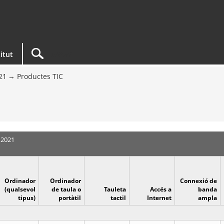
titut
21
Productes TIC
 2021
Ordinador
Ordinador
Connexió de
(qualsevol
de taula o
Tauleta
Accés a
banda
tipus)
portàtil
tactil
Internet
ampla