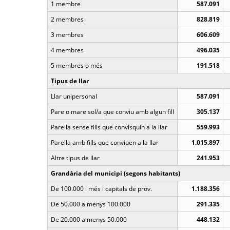
1 membre
587.091
2 membres
828.819
3 membres
606.609
4 membres
496.035
5 membres o més
191.518
Tipus de llar
Llar unipersonal
587.091
Pare o mare sol/a que conviu amb algun fill
305.137
Parella sense fills que convisquin a la llar
559.993
Parella amb fills que conviuen a la llar
1.015.897
Altre tipus de llar
241.953
Grandària del municipi (segons habitants)
De 100.000 i més i capitals de prov.
1.188.356
De 50.000 a menys 100.000
291.335
De 20.000 a menys 50.000
448.132