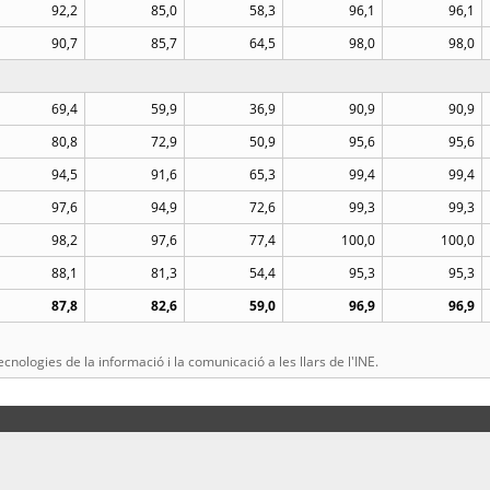
92,2
85,0
58,3
96,1
96,1
90,7
85,7
64,5
98,0
98,0
69,4
59,9
36,9
90,9
90,9
80,8
72,9
50,9
95,6
95,6
94,5
91,6
65,3
99,4
99,4
97,6
94,9
72,6
99,3
99,3
98,2
97,6
77,4
100,0
100,0
88,1
81,3
54,4
95,3
95,3
87,8
82,6
59,0
96,9
96,9
cnologies de la informació i la comunicació a les llars de l'INE.