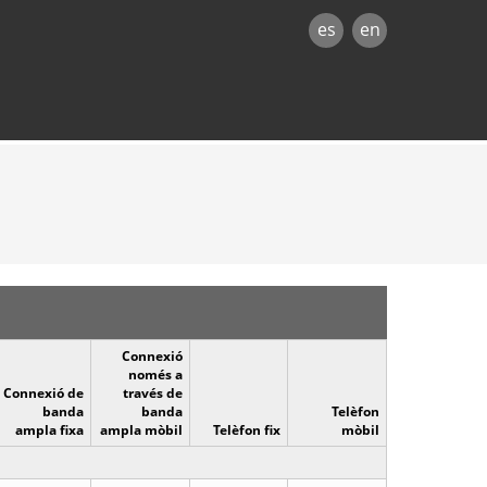
es
en
Connexió
només a
Connexió de
través de
banda
banda
Telèfon
ampla fixa
ampla mòbil
Telèfon fix
mòbil