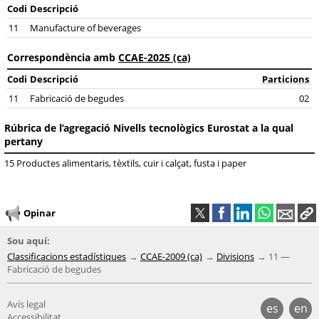
Codi
Descripció
11
Manufacture of beverages
Correspondència amb
CCAE-2025 (ca)
Codi
Descripció
Particions
11
Fabricació de begudes
02
Rúbrica de l’agregació Nivells tecnològics Eurostat a la qual
pertany
15 Productes alimentaris, tèxtils, cuir i calçat, fusta i paper
Opinar
Sou aquí:
Classificacions estadístiques
CCAE-2009 (ca)
Divisions
11 —
Fabricació de begudes
Avís legal
es
en
Accessibilitat