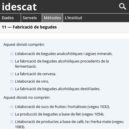
idescat
Dades
Serveis
Mètodes
L'Institut
11 — Fabricació de begudes
Aquest divisió comprèn:
L'elaboració de begudes analcohòliques i aigües minerals.
La fabricació de begudes alcohòliques procedents de la
fermentació.
La fabricació de cervesa.
L'elaboració de vins.
La fabricació de begudes alcohòliques destil·lades.
Aquest divisió no comprèn:
L'elaboració de sucs de fruites i hortalisses (vegeu 1032).
La producció de begudes a base de llet (vegeu 1054).
L'elaboració de productes a base de cafè, te i herba mate (vegeu
1083).