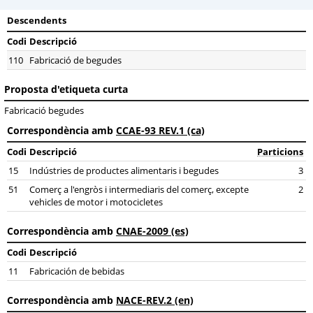
Descendents
Codi
Descripció
110
Fabricació de begudes
Proposta d'etiqueta curta
Fabricació begudes
Correspondència amb
CCAE-93 REV.1 (ca)
Codi
Descripció
Particions
15
Indústries de productes alimentaris i begudes
3
51
Comerç a l'engròs i intermediaris del comerç, excepte
2
vehicles de motor i motocicletes
Correspondència amb
CNAE-2009 (es)
Codi
Descripció
11
Fabricación de bebidas
Correspondència amb
NACE-REV.2 (en)