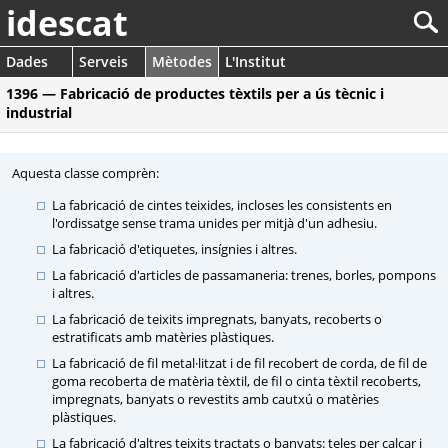
idescat
Dades
Serveis
Mètodes
L'Institut
1396 — Fabricació de productes tèxtils per a ús tècnic i
industrial
Aquesta classe comprèn:
La fabricació de cintes teixides, incloses les consistents en
l'ordissatge sense trama unides per mitjà d'un adhesiu.
La fabricació d'etiquetes, insígnies i altres.
La fabricació d'articles de passamaneria: trenes, borles, pompons
i altres.
La fabricació de teixits impregnats, banyats, recoberts o
estratificats amb matèries plàstiques.
La fabricació de fil metal·litzat i de fil recobert de corda, de fil de
goma recoberta de matèria tèxtil, de fil o cinta tèxtil recoberts,
impregnats, banyats o revestits amb cautxú o matèries
plàstiques.
La fabricació d'altres teixits tractats o banyats: teles per calcar i