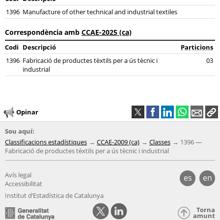
1396
Manufacture of other technical and industrial textiles
Correspondència amb
CCAE-2025 (ca)
Codi
Descripció
Particions
1396
Fabricació de productes tèxtils per a ús tècnic i
03
industrial
Opinar
Sou aquí:
Classificacions estadístiques
CCAE-2009 (ca)
Classes
1396 —
Fabricació de productes tèxtils per a ús tècnic i industrial
Avís legal
es
en
Accessibilitat
Institut d’Estadística de Catalunya
Torna
amunt