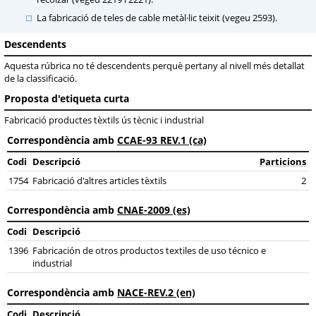
La fabricació de teles de cable metàl·lic teixit (vegeu 2593).
Descendents
Aquesta rúbrica no té descendents perquè pertany al nivell més detallat
de la classificació.
Proposta d'etiqueta curta
Fabricació productes tèxtils ús tècnic i industrial
Correspondència amb
CCAE-93 REV.1 (ca)
Codi
Descripció
Particions
1754
Fabricació d'altres articles tèxtils
2
Correspondència amb
CNAE-2009 (es)
Codi
Descripció
1396
Fabricación de otros productos textiles de uso técnico e
industrial
Correspondència amb
NACE-REV.2 (en)
Codi
Descripció