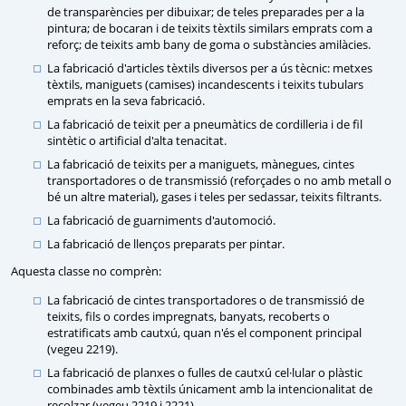
de transparències per dibuixar; de teles preparades per a la
pintura; de bocaran i de teixits tèxtils similars emprats com a
reforç; de teixits amb bany de goma o substàncies amilàcies.
La fabricació d'articles tèxtils diversos per a ús tècnic: metxes
tèxtils, maniguets (camises) incandescents i teixits tubulars
emprats en la seva fabricació.
La fabricació de teixit per a pneumàtics de cordilleria i de fil
sintètic o artificial d'alta tenacitat.
La fabricació de teixits per a maniguets, mànegues, cintes
transportadores o de transmissió (reforçades o no amb metall o
bé un altre material), gases i teles per sedassar, teixits filtrants.
La fabricació de guarniments d'automoció.
La fabricació de llenços preparats per pintar.
Aquesta classe no comprèn:
La fabricació de cintes transportadores o de transmissió de
teixits, fils o cordes impregnats, banyats, recoberts o
estratificats amb cautxú, quan n'és el component principal
(vegeu 2219).
La fabricació de planxes o fulles de cautxú cel·lular o plàstic
combinades amb tèxtils únicament amb la intencionalitat de
recolzar (vegeu 2219 i 2221).