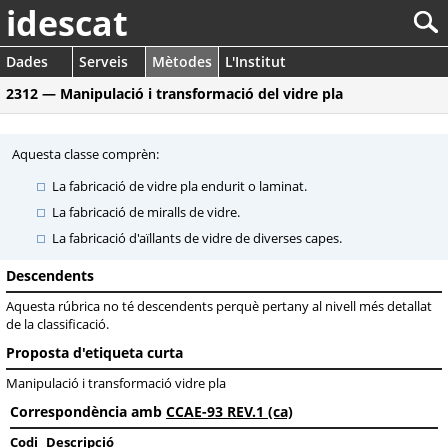
idescat
Dades
Serveis
Mètodes
L'Institut
2312 — Manipulació i transformació del vidre pla
Aquesta classe comprèn:
La fabricació de vidre pla endurit o laminat.
La fabricació de miralls de vidre.
La fabricació d'aïllants de vidre de diverses capes.
Descendents
Aquesta rúbrica no té descendents perquè pertany al nivell més detallat
de la classificació.
Proposta d'etiqueta curta
Manipulació i transformació vidre pla
Correspondència amb
CCAE-93 REV.1 (ca)
Codi
Descripció