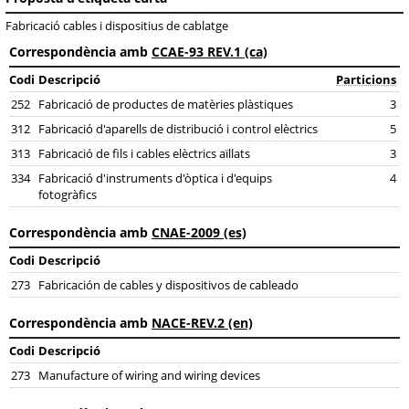
Fabricació cables i dispositius de cablatge
Correspondència amb
CCAE-93 REV.1 (ca)
Codi
Descripció
Particions
252
Fabricació de productes de matèries plàstiques
3
312
Fabricació d'aparells de distribució i control elèctrics
5
313
Fabricació de fils i cables elèctrics aïllats
3
334
Fabricació d'instruments d'òptica i d'equips
4
fotogràfics
Correspondència amb
CNAE-2009 (es)
Codi
Descripció
273
Fabricación de cables y dispositivos de cableado
Correspondència amb
NACE-REV.2 (en)
Codi
Descripció
273
Manufacture of wiring and wiring devices