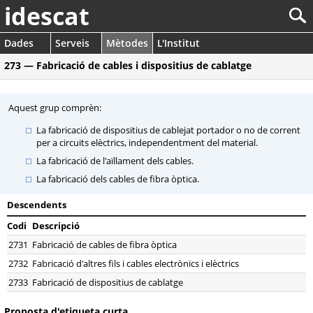
idescat
Dades
Serveis
Mètodes
L'Institut
273 — Fabricació de cables i dispositius de cablatge
Aquest grup comprèn:
La fabricació de dispositius de cablejat portador o no de corrent
per a circuits elèctrics, independentment del material.
La fabricació de l'aïllament dels cables.
La fabricació dels cables de fibra òptica.
Descendents
Codi
Descripció
2731
Fabricació de cables de fibra òptica
2732
Fabricació d'altres fils i cables electrònics i elèctrics
2733
Fabricació de dispositius de cablatge
Proposta d'etiqueta curta