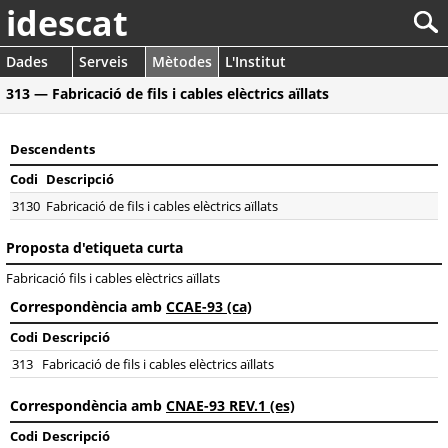
idescat
Dades
Serveis
Mètodes
L'Institut
313 — Fabricació de fils i cables elèctrics aïllats
Descendents
Codi
Descripció
3130
Fabricació de fils i cables elèctrics aïllats
Proposta d'etiqueta curta
Fabricació fils i cables elèctrics aïllats
Correspondència amb
CCAE-93 (ca)
Codi
Descripció
313
Fabricació de fils i cables elèctrics aïllats
Correspondència amb
CNAE-93 REV.1 (es)
Codi
Descripció