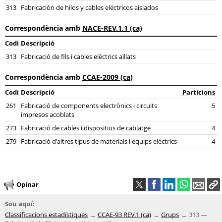
313
Fabricación de hilos y cables eléctricos aislados
Correspondència amb
NACE-REV.1.1 (ca)
Codi
Descripció
313
Fabricació de fils i cables elèctrics aïllats
Correspondència amb
CCAE-2009 (ca)
Codi
Descripció
Particions
261
Fabricació de components electrònics i circuits
5
impresos acoblats
273
Fabricació de cables i dispositius de cablatge
4
279
Fabricació d'altres tipus de materials i equips elèctrics
4
Opinar
Sou aquí:
Classificacions estadístiques
CCAE-93 REV.1 (ca)
Grups
313 —