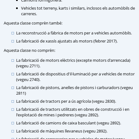
Camions formigonera.
Vehicles tot terreny, karts i similars, inclosos els automòbils de
carreres.
Aquesta classe comprèn també:
La reconstrucció a fàbrica de motors per a vehicles automòbils.
La fabricació de xassís ajustats als motors (febrer 2017).
Aquesta classe no comprèn:
La fabricació de motors elèctrics (excepte motors d'arrencada)
(vegeu 2711).
La fabricació de dispositius d'il·luminació per a vehicles de motor
(vegeu 2740).
La fabricació de pistons, anelles de pistons i carburadors (vegeu
2811)
La fabricació de tractors per a ús agrícola (vegeu 2830).
La fabricació de tractors utilitzats en obres de construcció i en
l'explotació de mines i pedreres (vegeu 2892).
La fabricació de camions de caixa basculant (vegeu 2892).
La fabricació de màquines llevaneus (vegeu 2892).