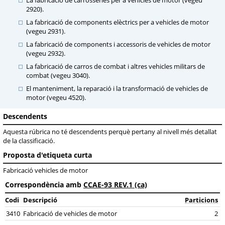
La fabricació de carrosseries per a vehicles de motor (vegeu
2920).
La fabricació de components elèctrics per a vehicles de motor
(vegeu 2931).
La fabricació de components i accessoris de vehicles de motor
(vegeu 2932).
La fabricació de carros de combat i altres vehicles militars de
combat (vegeu 3040).
El manteniment, la reparació i la transformació de vehicles de
motor (vegeu 4520).
Descendents
Aquesta rúbrica no té descendents perquè pertany al nivell més detallat
de la classificació.
Proposta d'etiqueta curta
Fabricació vehicles de motor
Correspondència amb
CCAE-93 REV.1 (ca)
Codi
Descripció
Particions
3410
Fabricació de vehicles de motor
2