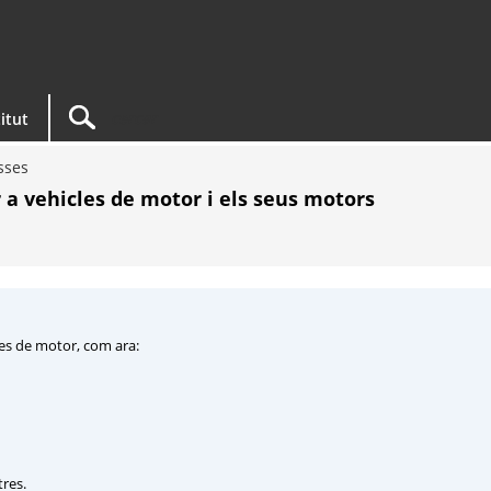
titut
sses
r a vehicles de motor i els seus motors
cles de motor, com ara:
tres.