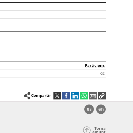
Particions
02
Compartir
es
en
Torna
amunt