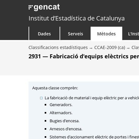
Institut d’Estadística de Catalunya
Dades
Serveis
Mètodes
L'Ins
Classificacions estadístiques
CCAE-2009 (ca)
Cla
2931 — Fabricació d'equips elèctrics pe
Aquesta classe comprèn:
La fabricació de material i equip elèctric per a vehi
Generadors.
Alternadors.
Bugies d'encesa.
Arnesos d'encesa.
Sistemes d'accionament elèctric de portes i fines