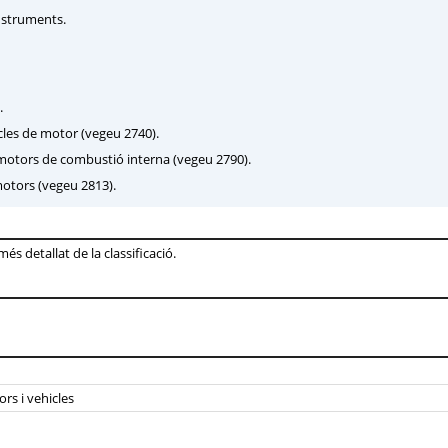
nstruments.
.
icles de motor (vegeu 2740).
a motors de combustió interna (vegeu 2790).
motors (vegeu 2813).
s detallat de la classificació.
ors i vehicles