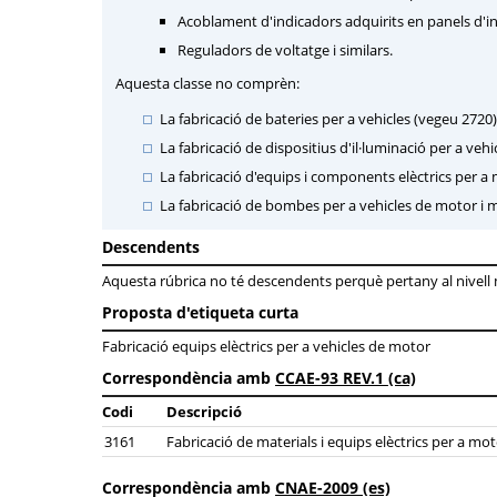
Acoblament d'indicadors adquirits en panels d'i
Reguladors de voltatge i similars.
Aquesta classe no comprèn:
La fabricació de bateries per a vehicles (vegeu 2720)
La fabricació de dispositius d'il·luminació per a veh
La fabricació d'equips i components elèctrics per 
La fabricació de bombes per a vehicles de motor i 
Descendents
Aquesta rúbrica no té descendents perquè pertany al nivell mé
Proposta d'etiqueta curta
Fabricació equips elèctrics per a vehicles de motor
Correspondència amb
CCAE-93 REV.1 (ca)
Codi
Descripció
3161
Fabricació de materials i equips elèctrics per a mot
Correspondència amb
CNAE-2009 (es)