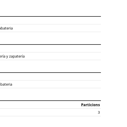
abateria
ería y zapatería
abateria
Particions
3