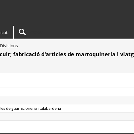
titut
Divisions
ir; fabricació d'articles de marroquineria i viatg
cles de guarnicioneria i talabarderia