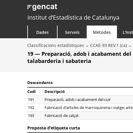
Institut d’Estadística de Catalunya
Dades
Serveis
Mètodes
L'Ins
Classificacions estadístiques
CCAE-93 REV.1 (ca)
19 — Preparació, adob i acabament del cu
talabarderia i sabateria
Descendents
Codi
Descripció
191
Preparació, adob i acabament del cuir
192
Fabricació d'articles de marroquineria i viatge; arti
193
Fabricació de calçat
Proposta d'etiqueta curta