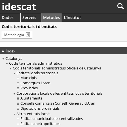
idescat
Dades
Serveis
Mètodes
L'Institut
Codis territorials i d'entitats
Metodologia
Índex
Catalunya
Codis territorials administratius
Codis territorials administratius oficials de Catalunya
Entitats locals territorials
Municipis
Comarques i Aran
Províncies
Corporacions locals de les entitats locals territorials
Ajuntaments
Consells comarcals i Conselh Generau d'Aran
Diputacions provincials
Altres entitats locals
Entitats municipals descentralitzades
Entitats metropolitanes