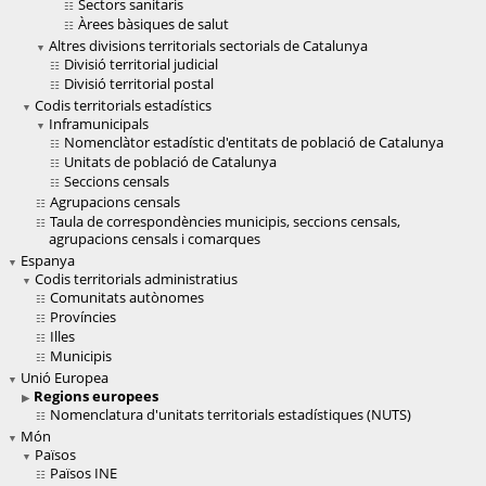
Sectors sanitaris
Àrees bàsiques de salut
Altres divisions territorials sectorials de Catalunya
Divisió territorial judicial
Divisió territorial postal
Codis territorials estadístics
Inframunicipals
Nomenclàtor estadístic d'entitats de població de Catalunya
Unitats de població de Catalunya
Seccions censals
Agrupacions censals
Taula de correspondències municipis, seccions censals,
agrupacions censals i comarques
Espanya
Codis territorials administratius
Comunitats autònomes
Províncies
Illes
Municipis
Unió Europea
Regions europees
Nomenclatura d'unitats territorials estadístiques (NUTS)
Món
Països
Països INE