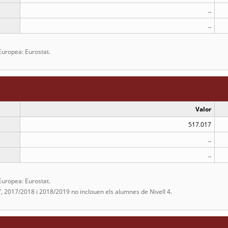
..
..
Europea: Eurostat.
Valor
517.017
..
..
Europea: Eurostat.
, 2017/2018 i 2018/2019 no inclouen els alumnes de Nivell 4.