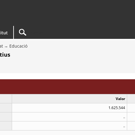
titut
at
Educació
tius
Valor
1.625.544
..
..