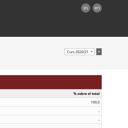
es
en
% sobre el total
100,0
..
..