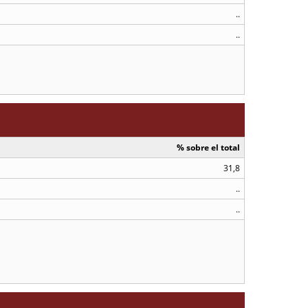
..
..
% sobre el total
31,8
..
..