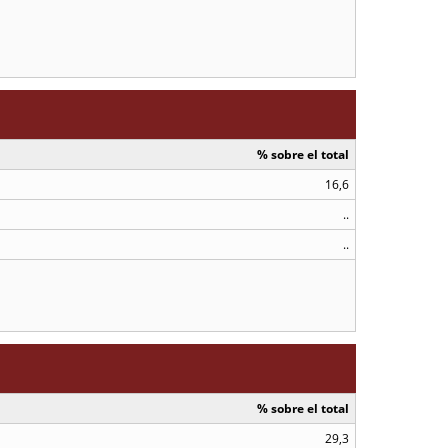
% sobre el total
16,6
..
..
% sobre el total
29,3