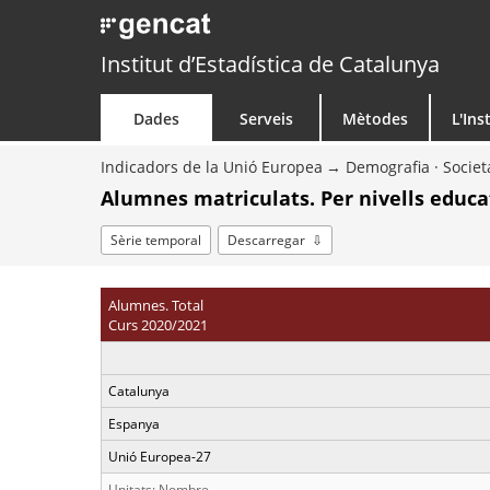
Institut d’Estadística de Catalunya
Dades
Serveis
Mètodes
L'Ins
Indicadors de la Unió Europea
Demografia · Societ
Alumnes matriculats. Per nivells educa
Sèrie temporal
Descarregar
Alumnes. Total
Curs 2020/2021
Catalunya
Espanya
Unió Europea-27
Unitats: Nombre.