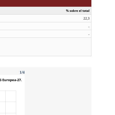
% sobre el total
22,3
..
..