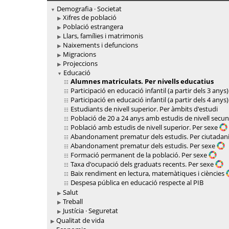
Demografia · Societat
Xifres de població
Població estrangera
Llars, famílies i matrimonis
Naixements i defuncions
Migracions
Projeccions
Educació
Alumnes matriculats. Per nivells educatius
Participació en educació infantil (a partir dels 3 anys
Participació en educació infantil (a partir dels 4 anys
Estudiants de nivell superior. Per àmbits d'estudi
Població de 20 a 24 anys amb estudis de nivell secun
Població amb estudis de nivell superior. Per sexe
Abandonament prematur dels estudis. Per ciutadan
Abandonament prematur dels estudis. Per sexe
Formació permanent de la població. Per sexe
Taxa d'ocupació dels graduats recents. Per sexe
Baix rendiment en lectura, matemàtiques i ciències
Despesa pública en educació respecte al PIB
Salut
Treball
Justícia · Seguretat
Qualitat de vida