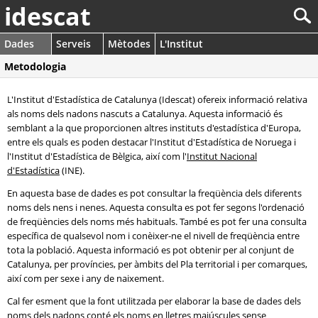
idescat
Dades
Serveis
Mètodes
L'Institut
Metodologia
L'Institut d'Estadística de Catalunya (Idescat) ofereix informació relativa
als noms dels nadons nascuts a Catalunya. Aquesta informació és
semblant a la que proporcionen altres instituts d'estadística d'Europa,
entre els quals es poden destacar l'Institut d'Estadística de Noruega i
l'Institut d'Estadística de Bèlgica, així com l'
Institut Nacional
d'Estadística
(INE).
En aquesta base de dades es pot consultar la freqüència dels diferents
noms dels nens i nenes. Aquesta consulta es pot fer segons l'ordenació
de freqüències dels noms més habituals. També es pot fer una consulta
específica de qualsevol nom i conèixer-ne el nivell de freqüència entre
tota la població. Aquesta informació es pot obtenir per al conjunt de
Catalunya, per províncies, per àmbits del Pla territorial i per comarques,
així com per sexe i any de naixement.
Cal fer esment que la font utilitzada per elaborar la base de dades dels
noms dels nadons conté els noms en lletres majúscules sense