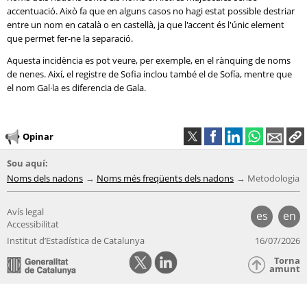
accentuació. Això fa que en alguns casos no hagi estat possible destriar
entre un nom en català o en castellà, ja que l'accent és l'únic element
que permet fer-ne la separació.
Aquesta incidència es pot veure, per exemple, en el rànquing de noms
de nenes. Així, el registre de Sofia inclou també el de Sofía, mentre que
el nom Gal·la es diferencia de Gala.
Opinar
Sou aquí:
Noms dels nadons
Noms més freqüents dels nadons
Metodologia
Avís legal
es
en
Accessibilitat
Institut d’Estadística de Catalunya
16/07/2026
Torna
amunt