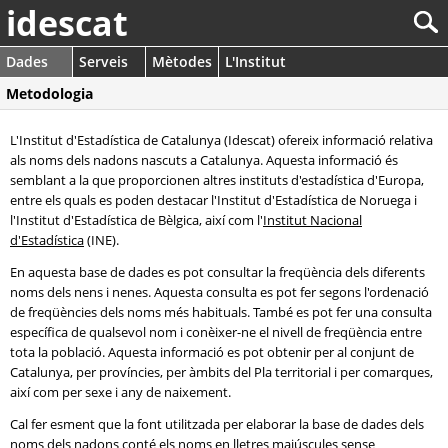
idescat
Dades
Serveis
Mètodes
L'Institut
Metodologia
L'Institut d'Estadística de Catalunya (Idescat) ofereix informació relativa
als noms dels nadons nascuts a Catalunya. Aquesta informació és
semblant a la que proporcionen altres instituts d'estadística d'Europa,
entre els quals es poden destacar l'Institut d'Estadística de Noruega i
l'Institut d'Estadística de Bèlgica, així com l'
Institut Nacional
d'Estadística
(INE).
En aquesta base de dades es pot consultar la freqüència dels diferents
noms dels nens i nenes. Aquesta consulta es pot fer segons l'ordenació
de freqüències dels noms més habituals. També es pot fer una consulta
específica de qualsevol nom i conèixer-ne el nivell de freqüència entre
tota la població. Aquesta informació es pot obtenir per al conjunt de
Catalunya, per províncies, per àmbits del Pla territorial i per comarques,
així com per sexe i any de naixement.
Cal fer esment que la font utilitzada per elaborar la base de dades dels
noms dels nadons conté els noms en lletres majúscules sense