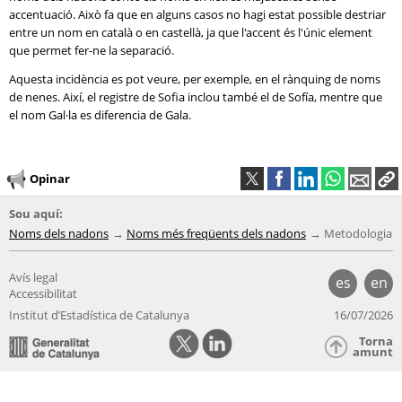
accentuació. Això fa que en alguns casos no hagi estat possible destriar
entre un nom en català o en castellà, ja que l'accent és l'únic element
que permet fer-ne la separació.
Aquesta incidència es pot veure, per exemple, en el rànquing de noms
de nenes. Així, el registre de Sofia inclou també el de Sofía, mentre que
el nom Gal·la es diferencia de Gala.
Opinar
Sou aquí:
Noms dels nadons
Noms més freqüents dels nadons
Metodologia
Avís legal
es
en
Accessibilitat
Institut d’Estadística de Catalunya
16/07/2026
Torna
amunt