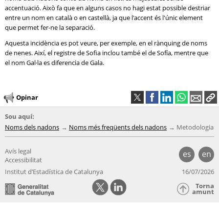
accentuació. Això fa que en alguns casos no hagi estat possible destriar
entre un nom en català o en castellà, ja que l'accent és l'únic element
que permet fer-ne la separació.
Aquesta incidència es pot veure, per exemple, en el rànquing de noms
de nenes. Així, el registre de Sofia inclou també el de Sofía, mentre que
el nom Gal·la es diferencia de Gala.
Opinar
Sou aquí:
Noms dels nadons
Noms més freqüents dels nadons
Metodologia
Avís legal
es
en
Accessibilitat
Institut d’Estadística de Catalunya
16/07/2026
Torna
amunt