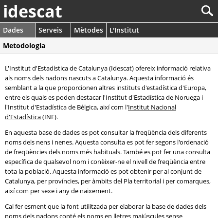
idescat
Dades
Serveis
Mètodes
L'Institut
Metodologia
L'Institut d'Estadística de Catalunya (Idescat) ofereix informació relativa
als noms dels nadons nascuts a Catalunya. Aquesta informació és
semblant a la que proporcionen altres instituts d'estadística d'Europa,
entre els quals es poden destacar l'Institut d'Estadística de Noruega i
l'Institut d'Estadística de Bèlgica, així com l'
Institut Nacional
d'Estadística
(INE).
En aquesta base de dades es pot consultar la freqüència dels diferents
noms dels nens i nenes. Aquesta consulta es pot fer segons l'ordenació
de freqüències dels noms més habituals. També es pot fer una consulta
específica de qualsevol nom i conèixer-ne el nivell de freqüència entre
tota la població. Aquesta informació es pot obtenir per al conjunt de
Catalunya, per províncies, per àmbits del Pla territorial i per comarques,
així com per sexe i any de naixement.
Cal fer esment que la font utilitzada per elaborar la base de dades dels
noms dels nadons conté els noms en lletres majúscules sense