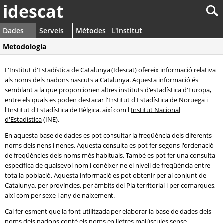
idescat
Dades
Serveis
Mètodes
L'Institut
Metodologia
L'Institut d'Estadística de Catalunya (Idescat) ofereix informació relativa
als noms dels nadons nascuts a Catalunya. Aquesta informació és
semblant a la que proporcionen altres instituts d'estadística d'Europa,
entre els quals es poden destacar l'Institut d'Estadística de Noruega i
l'Institut d'Estadística de Bèlgica, així com l'
Institut Nacional
d'Estadística
(INE).
En aquesta base de dades es pot consultar la freqüència dels diferents
noms dels nens i nenes. Aquesta consulta es pot fer segons l'ordenació
de freqüències dels noms més habituals. També es pot fer una consulta
específica de qualsevol nom i conèixer-ne el nivell de freqüència entre
tota la població. Aquesta informació es pot obtenir per al conjunt de
Catalunya, per províncies, per àmbits del Pla territorial i per comarques,
així com per sexe i any de naixement.
Cal fer esment que la font utilitzada per elaborar la base de dades dels
noms dels nadons conté els noms en lletres majúscules sense