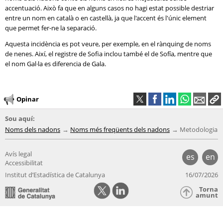
accentuació. Això fa que en alguns casos no hagi estat possible destriar
entre un nom en català o en castellà, ja que l'accent és l'únic element
que permet fer-ne la separació.
Aquesta incidència es pot veure, per exemple, en el rànquing de noms
de nenes. Així, el registre de Sofia inclou també el de Sofía, mentre que
el nom Gal·la es diferencia de Gala.
Opinar
Sou aquí:
Noms dels nadons
Noms més freqüents dels nadons
Metodologia
Avís legal
es
en
Accessibilitat
Institut d’Estadística de Catalunya
16/07/2026
Torna
amunt